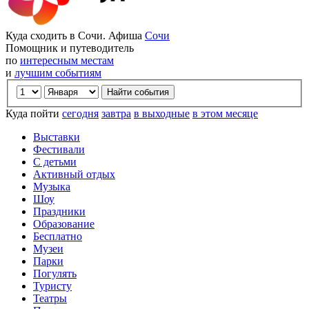
Куда сходить в Сочи. Афиша
Сочи
Помощник и путеводитель
по
интересным местам
и
лучшим событиям
Куда пойти
сегодня
завтра
в выходные
в этом месяце
Выставки
Фестивали
С детьми
Активный отдых
Музыка
Шоу
Праздники
Образование
Бесплатно
Музеи
Парки
Погулять
Туристу
Театры