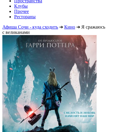
Пространства
Клубы
Прочее
Рестораны
Афиша Сочи - куда сходить
➔
Кино
➔
Я сражаюсь
с великанами