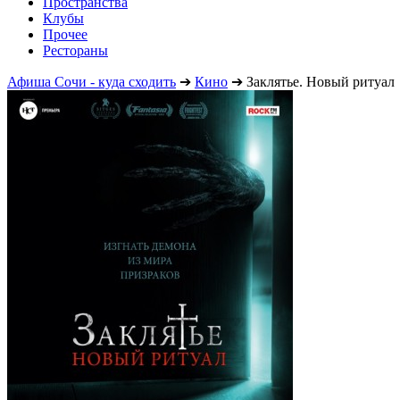
Пространства
Клубы
Прочее
Рестораны
Афиша Сочи - куда сходить
➔
Кино
➔
Заклятье. Новый ритуал