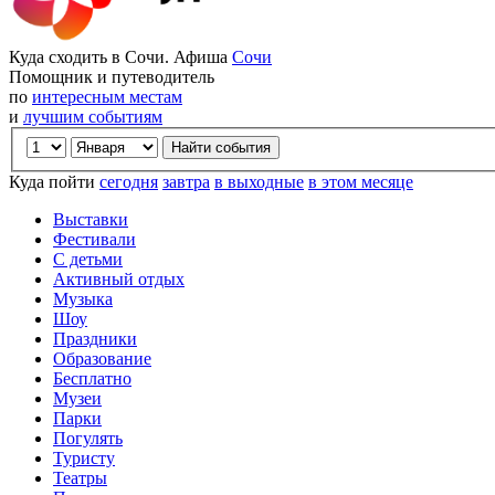
Куда сходить в Сочи. Афиша
Сочи
Помощник и путеводитель
по
интересным местам
и
лучшим событиям
Куда пойти
сегодня
завтра
в выходные
в этом месяце
Выставки
Фестивали
С детьми
Активный отдых
Музыка
Шоу
Праздники
Образование
Бесплатно
Музеи
Парки
Погулять
Туристу
Театры