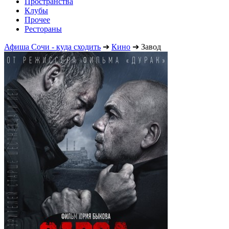
Пространства
Клубы
Прочее
Рестораны
Афиша Сочи - куда сходить
➔
Кино
➔
Завод