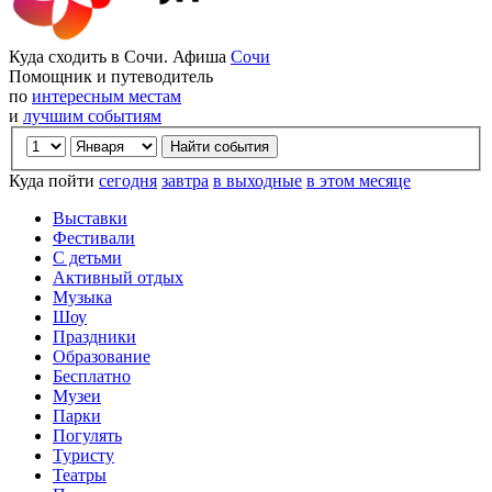
Куда сходить в Сочи. Афиша
Сочи
Помощник и путеводитель
по
интересным местам
и
лучшим событиям
Куда пойти
сегодня
завтра
в выходные
в этом месяце
Выставки
Фестивали
С детьми
Активный отдых
Музыка
Шоу
Праздники
Образование
Бесплатно
Музеи
Парки
Погулять
Туристу
Театры