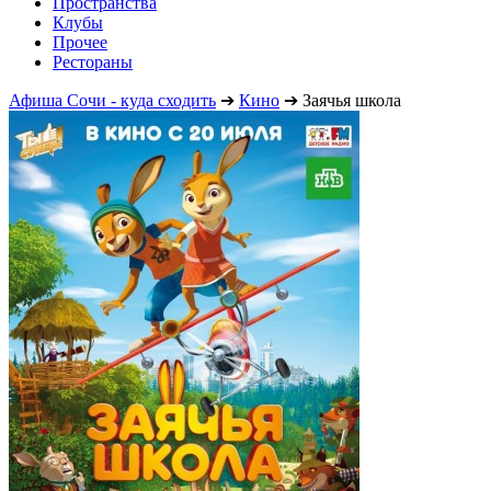
Пространства
Клубы
Прочее
Рестораны
Афиша Сочи - куда сходить
➔
Кино
➔
Заячья школа