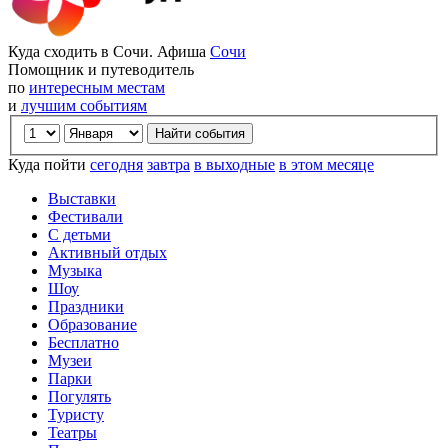
Куда сходить в Сочи. Афиша
Сочи
Помощник и путеводитель
по
интересным местам
и
лучшим событиям
Куда пойти
сегодня
завтра
в выходные
в этом месяце
Выставки
Фестивали
С детьми
Активный отдых
Музыка
Шоу
Праздники
Образование
Бесплатно
Музеи
Парки
Погулять
Туристу
Театры