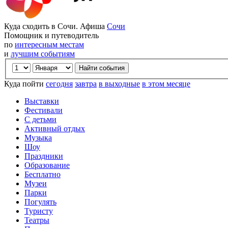
Куда сходить в Сочи. Афиша
Сочи
Помощник и путеводитель
по
интересным местам
и
лучшим событиям
Куда пойти
сегодня
завтра
в выходные
в этом месяце
Выставки
Фестивали
С детьми
Активный отдых
Музыка
Шоу
Праздники
Образование
Бесплатно
Музеи
Парки
Погулять
Туристу
Театры