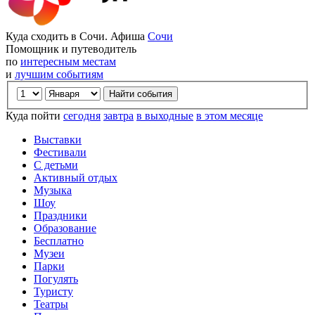
Куда сходить в Сочи. Афиша
Сочи
Помощник и путеводитель
по
интересным местам
и
лучшим событиям
Куда пойти
сегодня
завтра
в выходные
в этом месяце
Выставки
Фестивали
С детьми
Активный отдых
Музыка
Шоу
Праздники
Образование
Бесплатно
Музеи
Парки
Погулять
Туристу
Театры