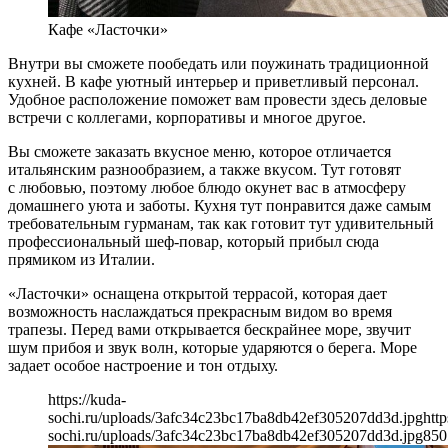
Кафе «Ласточки»
Внутри вы сможете пообедать или поужинать традиционной
кухней. В кафе уютный интерьер и приветливый персонал.
Удобное расположение поможет вам провести здесь деловые
встречи с коллегами, корпоративы и многое другое.
Вы сможете заказать вкусное меню, которое отличается
итальянским разнообразием, а также вкусом. Тут готовят
с любовью, поэтому любое блюдо окунет вас в атмосферу
домашнего уюта и заботы. Кухня тут понравится даже самым
требовательным гурманам, так как готовит тут удивительный
профессиональный шеф-повар, который прибыл сюда
прямиком из Италии.
«Ласточки» оснащена открытой террасой, которая дает
возможность наслаждаться прекрасным видом во время
трапезы. Перед вами открывается бескрайнее море, звучит
шум прибоя и звук волн, которые ударяются о берега. Море
задает особое настроение и тон отдыху.
https://kuda-
sochi.ru/uploads/3afc34c23bc17ba8db42ef305207dd3d.jpg
http
sochi.ru/uploads/3afc34c23bc17ba8db42ef305207dd3d.jpg
850