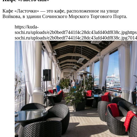
Кафе «Ласточки» — это кафе, расположенное на улице
Войкова, в здании Сочинского Морского Торгового Порта.
https://kuda-
sochi.ru/uploads/e2b0bedf7441f4c28dc43afd40df838c.jpg
https
sochi.ru/uploads/e2b0bedf7441f4c28dc43afd40df838c.jpg
701