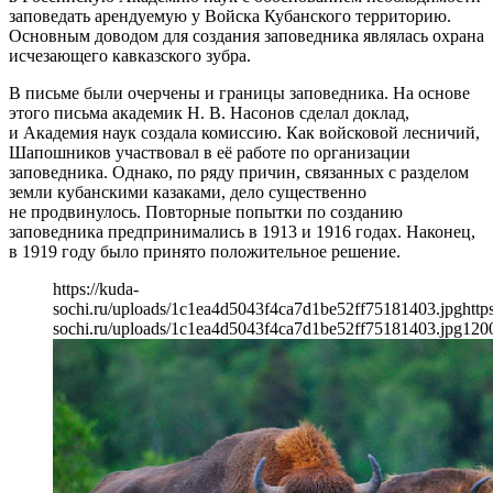
заповедать арендуемую у Войска Кубанского территорию.
Основным доводом для создания заповедника являлась охрана
исчезающего кавказского зубра.
В письме были очерчены и границы заповедника. На основе
этого письма академик Н. В. Насонов сделал доклад,
и Академия наук создала комиссию. Как войсковой лесничий,
Шапошников участвовал в её работе по организации
заповедника. Однако, по ряду причин, связанных с разделом
земли кубанскими казаками, дело существенно
не продвинулось. Повторные попытки по созданию
заповедника предпринимались в 1913 и 1916 годах. Наконец,
в 1919 году было принято положительное решение.
https://kuda-
sochi.ru/uploads/1c1ea4d5043f4ca7d1be52ff75181403.jpg
http
sochi.ru/uploads/1c1ea4d5043f4ca7d1be52ff75181403.jpg
120