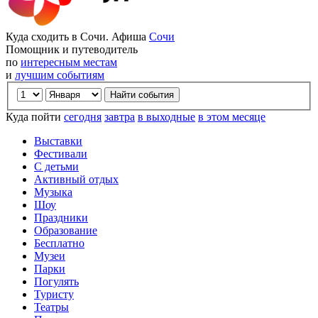
Куда сходить в Сочи. Афиша
Сочи
Помощник и путеводитель
по
интересным местам
и
лучшим событиям
Куда пойти
сегодня
завтра
в выходные
в этом месяце
Выставки
Фестивали
С детьми
Активный отдых
Музыка
Шоу
Праздники
Образование
Бесплатно
Музеи
Парки
Погулять
Туристу
Театры