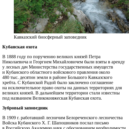
Кавказский биосферный заповедник
Кубанская охота
В 1888 году по поручению великих князей Петра
Николаевича и Георгием Михайловичем были взяты в аренду
у лесных дач Министерства государственных имуществ
и Кубанского областного войскового правления около
480 тыс. десятин земли в районе Большого Кавказского
хребта. С Кубанской Радой было заключено соглашение
на исключительное право охоты на данных территориях для
великих князей. В дальнейшем территории стали известны
под названием Великокняжеская Кубанская охота.
Зубровый заповедник
В 1909 г. работавший лесничим Белореченского лесничества
Войска Кубанского Х. Г. Шапошников послал письмо
в Российскую Академию наук с обоснованием необходимости