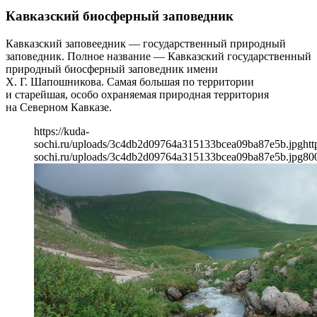
Кавказский биосферный заповедник
Кавказский заповеедник — государственный природный
заповедник. Полное название — Кавказский государственный
природный биосферный заповедник имени
Х. Г. Шапошникова. Самая большая по территории
и старейшая, особо охраняемая природная территория
на Северном Кавказе.
https://kuda-
sochi.ru/uploads/3c4db2d09764a315133bcea09ba87e5b.jpg
htt
sochi.ru/uploads/3c4db2d09764a315133bcea09ba87e5b.jpg
80