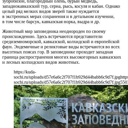
зубробизон, благородный олень, бурый медведь,
западнокавказский тур, серна, рысь, косуля и кабан. Однако
целый ряд мелких видов зверей также нуждается
в экстренных мерах сохранения и в детальном изучении,
в том числе барсук, кавказская норка, выдра и др.
Животный мир заповедника неоднороден по своему
происхождению. Здесь встречаются представители
средиземноморской, кавказской, колхидской и европейской
фаун. Эндемичные и реликтовые виды встречаются во всех
высотных поясах гор. В заповеднике проходит западная
граница распространения многих высокогорных кавказских
и лесных колхидских видов животных.
https://kuda-
sochi.ru/uploads/d57e6a6c2f707f1b929d44babb6c9d7f.jpg
http
sochi.ru/uploads/d57e6a6c2f707f1b929d44babb6c9d7f.jpg
550