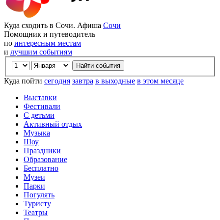
Куда сходить в Сочи. Афиша
Сочи
Помощник и путеводитель
по
интересным местам
и
лучшим событиям
Куда пойти
сегодня
завтра
в выходные
в этом месяце
Выставки
Фестивали
С детьми
Активный отдых
Музыка
Шоу
Праздники
Образование
Бесплатно
Музеи
Парки
Погулять
Туристу
Театры