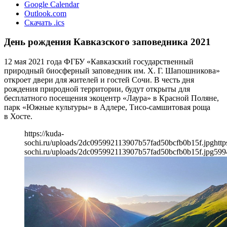
Google Calendar
Outlook.com
Скачать .ics
День рождения Кавказского заповедника 2021
12 мая 2021 года ФГБУ «Кавказский государственный
природный биосферный заповедник им. Х. Г. Шапошникова»
откроет двери для жителей и гостей Сочи. В честь дня
рождения природной территории, будут открыты для
бесплатного посещения экоцентр «Лаура» в Красной Поляне,
парк «Южные культуры» в Адлере, Тисо-самшитовая роща
в Хосте.
https://kuda-
sochi.ru/uploads/2dc095992113907b57fad50bcfb0b15f.jpg
http
sochi.ru/uploads/2dc095992113907b57fad50bcfb0b15f.jpg
599