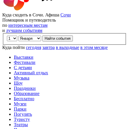
Куда сходить в Сочи. Афиша
Сочи
Помощник и путеводитель
по
интересным местам
и
лучшим событиям
Куда пойти
сегодня
завтра
в выходные
в этом месяце
Выставки
Фестивали
С детьми
Активный отдых
Музыка
Шоу
Праздники
Образование
Бесплатно
Музеи
Парки
Погулять
Туристу
Театры