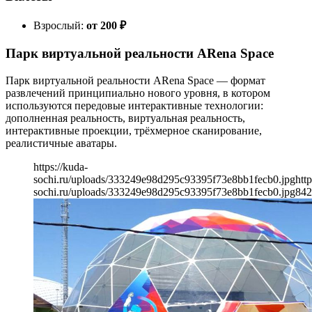
Взрослый:
от 200
₽
Парк виртуальной реальности ARena Space
Парк виртуальной реальности ARena Space — формат
развлечений принципиально нового уровня, в котором
используются передовые интерактивные технологии:
дополненная реальность, виртуальная реальность,
интерактивные проекции, трёхмерное сканирование,
реалистичные аватары.
https://kuda-
sochi.ru/uploads/333249e98d295c93395f73e8bb1fecb0.jpg
http
sochi.ru/uploads/333249e98d295c93395f73e8bb1fecb0.jpg
842