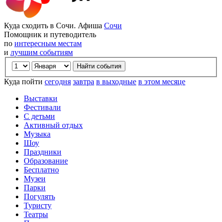
Куда сходить в Сочи. Афиша
Сочи
Помощник и путеводитель
по
интересным местам
и
лучшим событиям
Куда пойти
сегодня
завтра
в выходные
в этом месяце
Выставки
Фестивали
С детьми
Активный отдых
Музыка
Шоу
Праздники
Образование
Бесплатно
Музеи
Парки
Погулять
Туристу
Театры