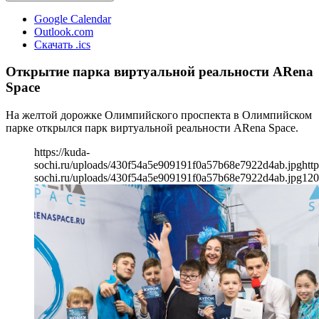
Google Calendar
Outlook.com
Скачать .ics
Открытие парка виртуальной реальности ARena
Space
На желтой дорожке Олимпийского проспекта в Олимпийском
парке открылся парк виртуальной реальности ARena Space.
https://kuda-
sochi.ru/uploads/430f54a5e909191f0a57b68e7922d4ab.jpg
http
sochi.ru/uploads/430f54a5e909191f0a57b68e7922d4ab.jpg
120