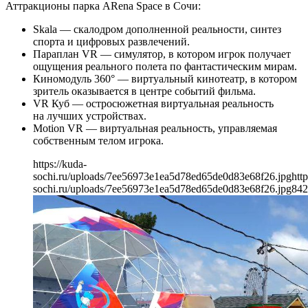
Аттракционы парка ARena Space в Сочи:
Skala — скалодром дополненной реальности, синтез
спорта и цифровых развлечений.
Параплан VR — симулятор, в котором игрок получает
ощущения реального полета по фантастическим мирам.
Киномодуль 360° — виртуальный кинотеатр, в котором
зритель оказывается в центре событий фильма.
VR Куб — остросюжетная виртуальная реальность
на лучших устройствах.
Motion VR — виртуальная реальность, управляемая
собственным телом игрока.
https://kuda-
sochi.ru/uploads/7ee56973e1ea5d78ed65de0d83e68f26.jpg
http
sochi.ru/uploads/7ee56973e1ea5d78ed65de0d83e68f26.jpg
842