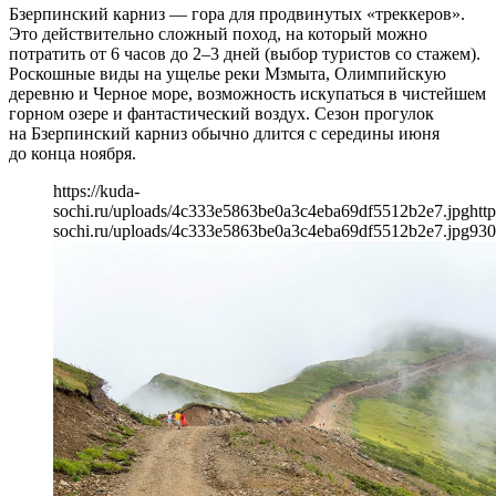
Бзерпинский карниз — гора для продвинутых «треккеров».
Это действительно сложный поход, на который можно
потратить от 6 часов до 2–3 дней (выбор туристов со стажем).
Роскошные виды на ущелье реки Мзмыта, Олимпийскую
деревню и Черное море, возможность искупаться в чистейшем
горном озере и фантастический воздух. Сезон прогулок
на Бзерпинский карниз обычно длится с середины июня
до конца ноября.
https://kuda-
sochi.ru/uploads/4c333e5863be0a3c4eba69df5512b2e7.jpg
http
sochi.ru/uploads/4c333e5863be0a3c4eba69df5512b2e7.jpg
930