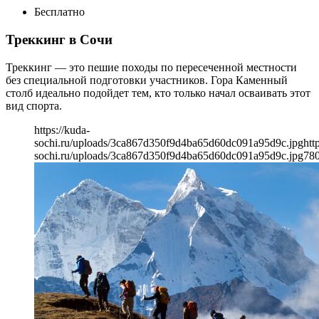
Бесплатно
Треккинг в Сочи
Треккинг — это пешие походы по пересеченной местности
без специальной подготовки участников. Гора Каменный
столб идеально подойдет тем, кто только начал осваивать этот
вид спорта.
https://kuda-
sochi.ru/uploads/3ca867d350f9d4ba65d60dc091a95d9c.jpg
htt
sochi.ru/uploads/3ca867d350f9d4ba65d60dc091a95d9c.jpg
78