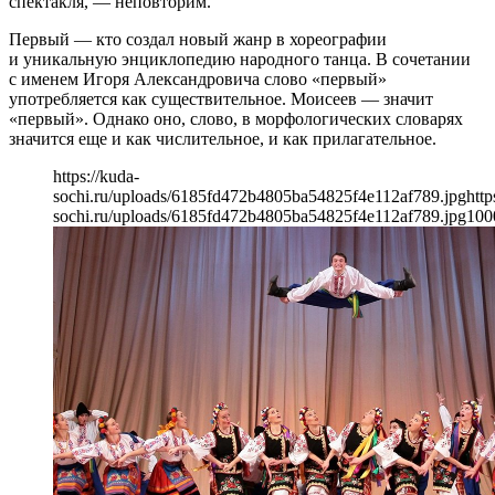
спектакля, — неповторим.
Первый — кто создал новый жанр в хореографии
и уникальную энциклопедию народного танца. В сочетании
с именем Игоря Александровича слово «первый»
употребляется как существительное. Моисеев — значит
«первый». Однако оно, слово, в морфологических словарях
значится еще и как числительное, и как прилагательное.
https://kuda-
sochi.ru/uploads/6185fd472b4805ba54825f4e112af789.jpg
http
sochi.ru/uploads/6185fd472b4805ba54825f4e112af789.jpg
100