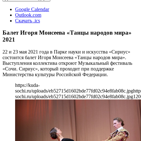
Google Calendar
Outlook.com
Скачать .ics
Балет Игоря Моисеева «Танцы народов мира»
2021
22 и 23 мая 2021 года в Парке науки и искусства «Сириус»
состоится балет Игоря Моисеева «Танцы народов мира».
Выступления коллектива откроют Музыкальный фестиваль
«Сочи. Сириус», который проходит при поддержке
Министерства культуры Российской Федерации.
https://kuda-
sochi.ru/uploads/eb52715d1602bde77fd02c94e8fab08c.jpg
http
sochi.ru/uploads/eb52715d1602bde77fd02c94e8fab08c.jpg
120