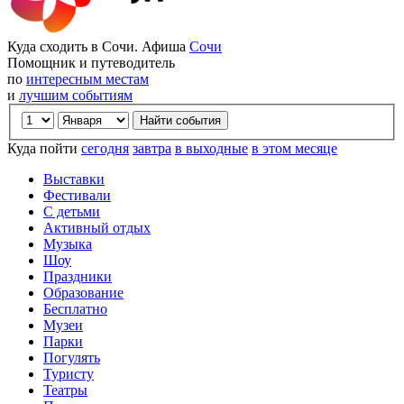
Куда сходить в Сочи. Афиша
Сочи
Помощник и путеводитель
по
интересным местам
и
лучшим событиям
Куда пойти
сегодня
завтра
в выходные
в этом месяце
Выставки
Фестивали
С детьми
Активный отдых
Музыка
Шоу
Праздники
Образование
Бесплатно
Музеи
Парки
Погулять
Туристу
Театры