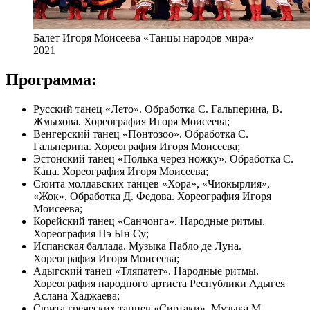
Балет Игоря Моисеева «Танцы народов мира»
2021
Программа:
Русский танец «Лето». Обработка С. Гальперина, В.
Жмыхова. Хореография Игоря Моисеева;
Венгерский танец «Понтозоо». Обработка С.
Гальперина. Хореография Игоря Моисеева;
Эстонский танец «Полька через ножку». Обработка С.
Каца. Хореография Игоря Моисеева;
Сюита молдавских танцев «Хора», «Чиокырлия»,
«Жок». Обработка Д. Федова. Хореография Игоря
Моисеева;
Корейский танец «Санчонга». Народные ритмы.
Хореография Пэ Ын Су;
Испанская баллада. Музыка Пабло де Луна.
Хореография Игоря Моисеева;
Адыгский танец «Тляпатет». Народные ритмы.
Хореография народного артиста Республики Адыгея
Аслана Хаджаева;
Сюита греческих танцев «Сиртаки». Музыка М.