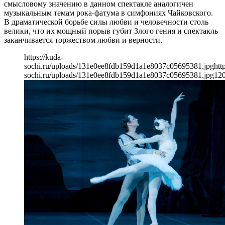
смысловому значению в данном спектакле аналогичен
музыкальным темам рока-фатума в симфониях Чайковского.
В драматической борьбе силы любви и человечности столь
велики, что их мощный порыв губит Злого гения и спектакль
заканчивается торжеством любви и верности.
https://kuda-
sochi.ru/uploads/131e0ee8fdb159d1a1e8037c05695381.jpg
htt
sochi.ru/uploads/131e0ee8fdb159d1a1e8037c05695381.jpg
12