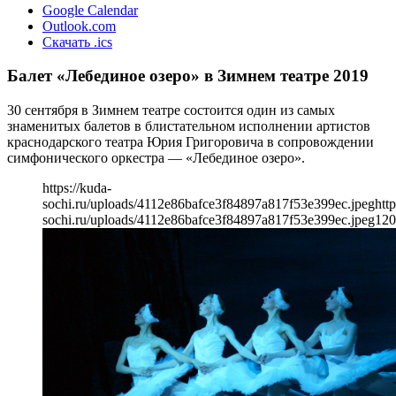
Google Calendar
Outlook.com
Скачать .ics
Балет «Лебединое озеро» в Зимнем театре 2019
30 сентября в Зимнем театре состоится один из самых
знаменитых балетов в блистательном исполнении артистов
краснодарского театра Юрия Григоровича в сопровождении
симфонического оркестра — «Лебединое озеро».
https://kuda-
sochi.ru/uploads/4112e86bafce3f84897a817f53e399ec.jpeg
http
sochi.ru/uploads/4112e86bafce3f84897a817f53e399ec.jpeg
120