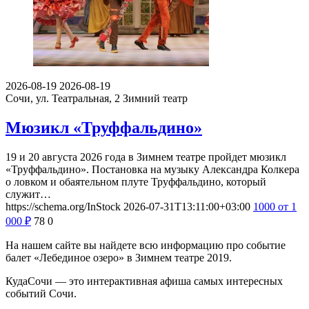
2026-08-19
2026-08-19
Сочи, ул. Театральная, 2
Зимний театр
Мюзикл «Труффальдино»
19 и 20 августа 2026 года в Зимнем театре пройдет мюзикл
«Труффальдино». Постановка на музыку Александра Колкера
о ловком и обаятельном плуте Труффальдино, который
служит…
https://schema.org/InStock
2026-07-31T13:11:00+03:00
1000
от 1
000
₽
78
0
На нашем сайте вы найдете всю информацию про событие
балет «Лебединое озеро» в Зимнем театре 2019.
КудаСочи — это интерактивная афиша самых интересных
событий Сочи.