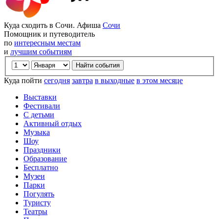
Куда сходить в Сочи. Афиша
Сочи
Помощник и путеводитель
по
интересным местам
и
лучшим событиям
Куда пойти
сегодня
завтра
в выходные
в этом месяце
Выставки
Фестивали
С детьми
Активный отдых
Музыка
Шоу
Праздники
Образование
Бесплатно
Музеи
Парки
Погулять
Туристу
Театры