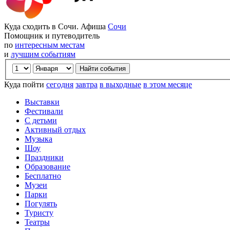
Куда сходить в Сочи. Афиша
Сочи
Помощник и путеводитель
по
интересным местам
и
лучшим событиям
Куда пойти
сегодня
завтра
в выходные
в этом месяце
Выставки
Фестивали
С детьми
Активный отдых
Музыка
Шоу
Праздники
Образование
Бесплатно
Музеи
Парки
Погулять
Туристу
Театры