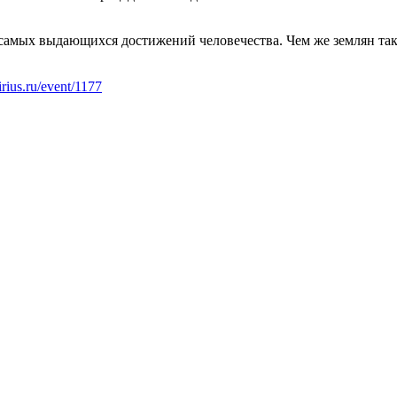
самых выдающихся достижений человечества. Чем же землян так
sirius.ru/event/1177