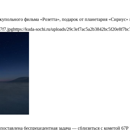
окупольного фильма «Розетта», подарок от планетария «Сириус»
7f7.jpg
https://kuda-sochi.ru/uploads/29c3ef7ac5a2b3842bc5f20e8f7bc
поставлена беспрецедентная задача — сблизиться с кометой 67Р