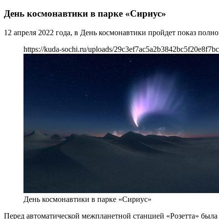
День космонавтики в парке «Сириус»
12 апреля 2022 года, в День космонавтики пройдет показ полн
https://kuda-sochi.ru/uploads/29c3ef7ac5a2b3842bc5f20e8f7bc
День космонавтики в парке «Сириус»
Перед автоматической межпланетной станцией «Розетта» была 