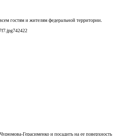
 всем гостям и жителям федеральной территории.
7f7.jpg
742
422
 Чурюмова-Герасименко и посадить на ее поверхность