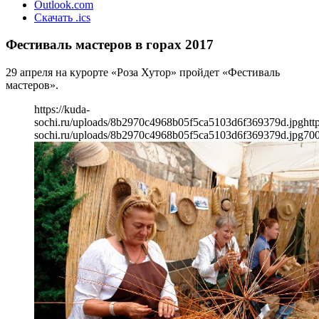
Outlook.com
Скачать .ics
Фестиваль мастеров в горах 2017
29 апреля на курорте «Роза Хутор» пройдет «Фестиваль
мастеров».
https://kuda-
sochi.ru/uploads/8b2970c4968b05f5ca5103d6f369379d.jpg
htt
sochi.ru/uploads/8b2970c4968b05f5ca5103d6f369379d.jpg
70