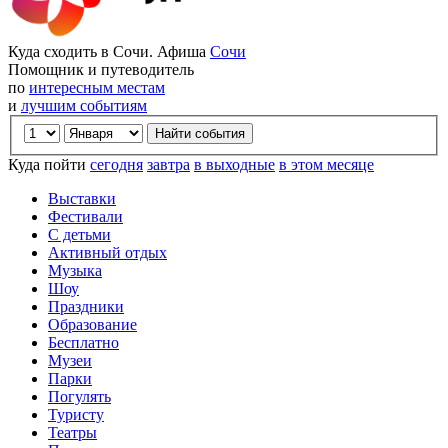
Куда сходить в Сочи. Афиша
Сочи
Помощник и путеводитель
по
интересным местам
и
лучшим событиям
Куда пойти
сегодня
завтра
в выходные
в этом месяце
Выставки
Фестивали
С детьми
Активный отдых
Музыка
Шоу
Праздники
Образование
Бесплатно
Музеи
Парки
Погулять
Туристу
Театры