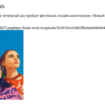
25
» в четвертый раз пройдет фестиваль онлайн-кинотеатров «Новы
4667f.png
https://kuda-sochi.ru/uploads/5b3019cea5dfb38be6a0ebbbd0