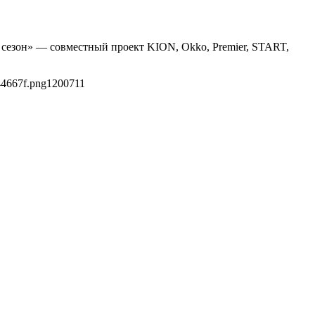
й сезон» — совместный проект KION, Okko, Premier, START,
44667f.png
1200
711