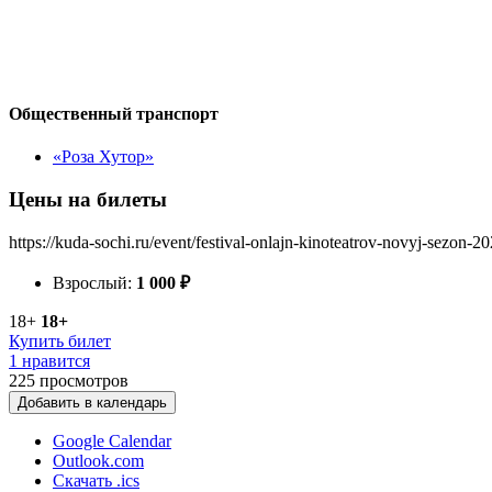
Общественный транспорт
«Роза Хутор»
Цены на билеты
https://kuda-sochi.ru/event/festival-onlajn-kinoteatrov-novyj-sezon-20
Взрослый:
1 000
₽
18+
18+
Купить билет
1 нравится
225
просмотров
Добавить в календарь
Google Calendar
Outlook.com
Скачать .ics