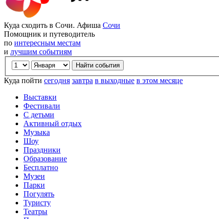
Куда сходить в Сочи. Афиша
Сочи
Помощник и путеводитель
по
интересным местам
и
лучшим событиям
Куда пойти
сегодня
завтра
в выходные
в этом месяце
Выставки
Фестивали
С детьми
Активный отдых
Музыка
Шоу
Праздники
Образование
Бесплатно
Музеи
Парки
Погулять
Туристу
Театры