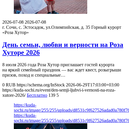
2026-07-08
2026-07-08
г. Сочи, с. Эстосадок, ул.Олимпийская, д. 35
Горный курорт
«Роза Хутор»
День семьи, любви и верности на Роза
Хуторе 2026
8 июля 2026 года Роза Хутор приглашает гостей курорта
на яркий семейный праздник — вас ждет квест, розыгрыши
призов, поход и специальные…
0
RUB
https://schema.org/InStock
2026-06-29T17:03:00+03:00
https://kuda-sochi.ru/event/den-semji-ljubvi-i-vernosti-na-roza-
xutore-2026/
Бесплатно
139
5
https://kuda-
sochi.ru/image/255/255/uploads/d8531c9f627526adad0a780f7
https://kuda-
sochi.ru/image/255/255/uploads/d8531c9f627526adad0a780f7