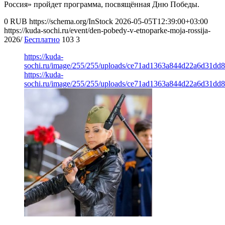
Россия» пройдет программа, посвящённая Дню Победы.
0
RUB
https://schema.org/InStock
2026-05-05T12:39:00+03:00
https://kuda-sochi.ru/event/den-pobedy-v-etnoparke-moja-rossija-
2026/
Бесплатно
103
3
https://kuda-
sochi.ru/image/255/255/uploads/ce71ad1363a844d22a6d31dd8
https://kuda-
sochi.ru/image/255/255/uploads/ce71ad1363a844d22a6d31dd8