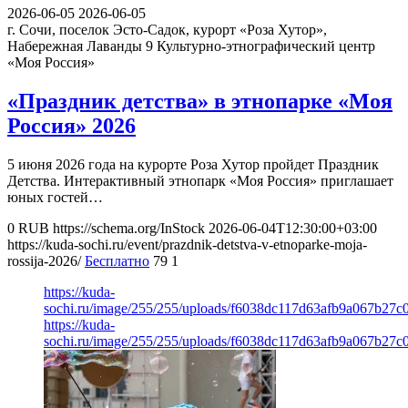
2026-06-05
2026-06-05
г. Сочи, поселок Эсто-Садок, курорт «Роза Хутор»,
Набережная Лаванды 9
Культурно-этнографический центр
«Моя Россия»
«Праздник детства» в этнопарке «Моя
Россия» 2026
5 июня 2026 года на курорте Роза Хутор пройдет Праздник
Детства. Интерактивный этнопарк «Моя Россия» приглашает
юных гостей…
0
RUB
https://schema.org/InStock
2026-06-04T12:30:00+03:00
https://kuda-sochi.ru/event/prazdnik-detstva-v-etnoparke-moja-
rossija-2026/
Бесплатно
79
1
https://kuda-
sochi.ru/image/255/255/uploads/f6038dc117d63afb9a067b27c
https://kuda-
sochi.ru/image/255/255/uploads/f6038dc117d63afb9a067b27c