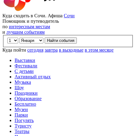
Куда сходить в Сочи. Афиша
Сочи
Помощник и путеводитель
по
интересным местам
и
лучшим событиям
Куда пойти
сегодня
завтра
в выходные
в этом месяце
Выставки
Фестивали
С детьми
Активный отдых
Музыка
Шоу
Праздники
Образование
Бесплатно
Музеи
Парки
Погулять
Туристу
Театры