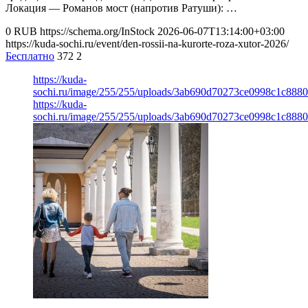
Локация — Романов мост (напротив Ратуши): …
0
RUB
https://schema.org/InStock
2026-06-07T13:14:00+03:00
https://kuda-sochi.ru/event/den-rossii-na-kurorte-roza-xutor-2026/
Бесплатно
372
2
https://kuda-
sochi.ru/image/255/255/uploads/3ab690d70273ce0998c1c888
https://kuda-
sochi.ru/image/255/255/uploads/3ab690d70273ce0998c1c888