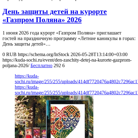
День защиты детей на курорте
«Газпром Поляна» 2026
1 июня 2026 года курорт «Газпром Поляна» приглашает
гостей на праздничную программу «Летние каникулы в горах:
День защиты детей»…
0
RUB
https://schema.org/InStock
2026-05-28T13:14:00+03:00
https://kuda-sochi.ru/event/den-zaschity-detej-na-kurorte-gazprom-
poljana-2026/
Бесплатно
292
6
https://kuda-
sochi.ru/image/255/255/uploads/414df7720476a4802c7296ac
https://kuda-
sochi.ru/image/255/255/uploads/414df7720476a4802c7296ac