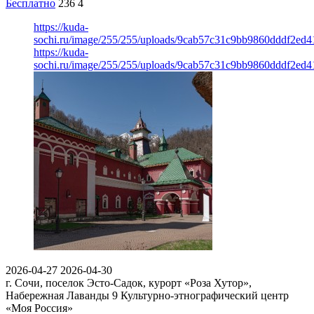
Бесплатно
236
4
https://kuda-
sochi.ru/image/255/255/uploads/9cab57c31c9bb9860dddf2ed
https://kuda-
sochi.ru/image/255/255/uploads/9cab57c31c9bb9860dddf2ed
2026-04-27
2026-04-30
г. Сочи, поселок Эсто-Садок, курорт «Роза Хутор»,
Набережная Лаванды 9
Культурно-этнографический центр
«Моя Россия»