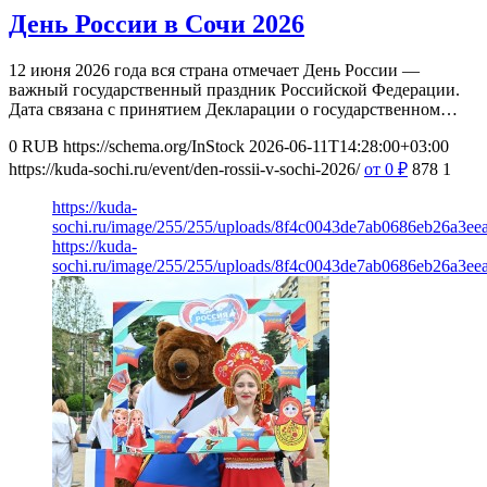
День России в Сочи 2026
12 июня 2026 года вся страна отмечает День России —
важный государственный праздник Российской Федерации.
Дата связана с принятием Декларации о государственном…
0
RUB
https://schema.org/InStock
2026-06-11T14:28:00+03:00
https://kuda-sochi.ru/event/den-rossii-v-sochi-2026/
от 0
₽
878
1
https://kuda-
sochi.ru/image/255/255/uploads/8f4c0043de7ab0686eb26a3eea
https://kuda-
sochi.ru/image/255/255/uploads/8f4c0043de7ab0686eb26a3eea