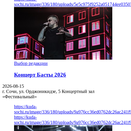
sochi.ru/image/336/180/uploads/5e5c975f9252a051744ee0350
Выбор редакции
Концерт Басты 2026
2026-08-15
г. Сочи, ул. Орджоникидзе, 5
Концертный зал
«Фестивальный»
https://kuda-
sochi.ru/image/336/180/uploads/9a976cc36ed0762dc26ac241f
https://kuda-
sochi.ru/image/336/180/uploads/9a976cc36ed0762dc26ac241f