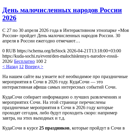
День малочисленных народов России
2026
С 27 по 30 апреля 2026 года в Интерактивном этнопарке «Моя
Россия» пройдет День малочисленных народов России. 30
апреля в России ежегодно отмечают…
0
RUB
https://schema.org/InStock
2026-04-21T13:18:00+03:00
https://kuda-sochi.ru/event/den-malochislennyx-narodov-rossii-
2026/
Бесплатно
100
2
< Назад
1
2
Вперед >
На нашем сайте вы узнаете всё необходимое про праздничные
мероприятия в Сочи в 2026 году. КудаСочи — это
интерактивная афиша самых интересных событий Сочи.
КудаСочи собирает информацию о лучших развлечениях и
мероприятих Сочи. На этой странице перечислены
праздничные мероприятия в Сочи в 2026 году которые
проходят сегодня, либо будут проходить скоро: например
завтра, на этих выходных и т.д.
КудаСочи в курсе
25 праздников
, которые пройдут в Сочи в