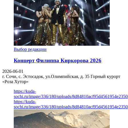
Выбор редакции
Концерт Филиппа Киркорова 2026
2026-06-01
г. Сочи, с. Эстосадок, ул.Олимпийская, д. 35
Горный курорт
«Роза Хутор»
https://kuda-
sochi.ru/image/336/180/uploads/8d84810acf95d4561954e235
https://kuda-
sochi.ru/image/336/180/uploads/8d84810acf95d4561954e235