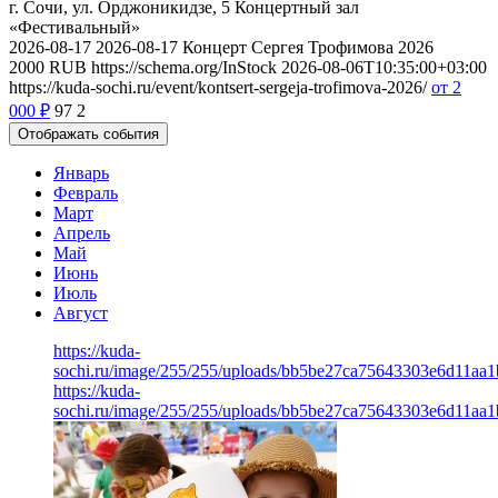
г. Сочи, ул. Орджоникидзе, 5
Концертный зал
«Фестивальный»
2026-08-17
2026-08-17
Концерт Сергея Трофимова 2026
2000
RUB
https://schema.org/InStock
2026-08-06T10:35:00+03:00
https://kuda-sochi.ru/event/kontsert-sergeja-trofimova-2026/
от 2
000
₽
97
2
Отображать события
Январь
Февраль
Март
Апрель
Май
Июнь
Июль
Август
https://kuda-
sochi.ru/image/255/255/uploads/bb5be27ca75643303e6d11aa
https://kuda-
sochi.ru/image/255/255/uploads/bb5be27ca75643303e6d11aa