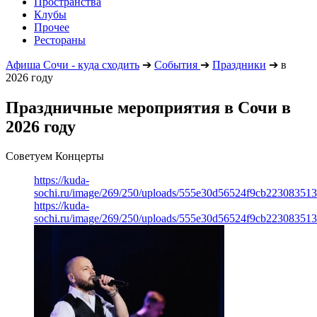
Пространства
Клубы
Прочее
Рестораны
Афиша Сочи - куда сходить
➔
События
➔
Праздники
➔
в
2026 году
Праздничные мероприятия в Сочи в
2026 году
Советуем Концерты
https://kuda-
sochi.ru/image/269/250/uploads/555e30d56524f9cb223083513
https://kuda-
sochi.ru/image/269/250/uploads/555e30d56524f9cb223083513