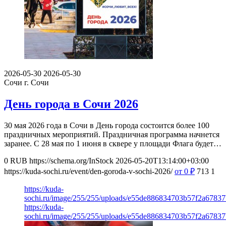
2026-05-30
2026-05-30
Сочи
г. Сочи
День города в Сочи 2026
30 мая 2026 года в Сочи в День города состоится более 100
праздничных мероприятий. Праздничная программа начнется
заранее. С 28 мая по 1 июня в сквере у площади Флага будет…
0
RUB
https://schema.org/InStock
2026-05-20T13:14:00+03:00
https://kuda-sochi.ru/event/den-goroda-v-sochi-2026/
от 0
₽
713
1
https://kuda-
sochi.ru/image/255/255/uploads/e55de886834703b57f2a6783
https://kuda-
sochi.ru/image/255/255/uploads/e55de886834703b57f2a6783