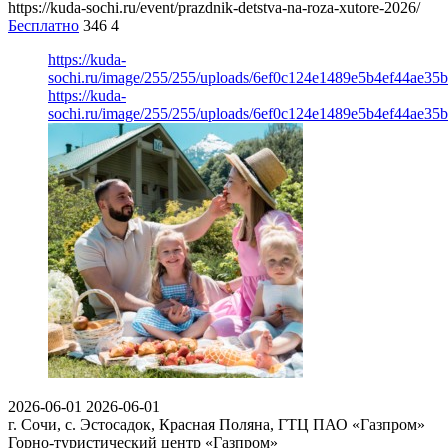
https://kuda-sochi.ru/event/prazdnik-detstva-na-roza-xutore-2026/
Бесплатно
346
4
https://kuda-
sochi.ru/image/255/255/uploads/6ef0c124e1489e5b4ef44ae35b
https://kuda-
sochi.ru/image/255/255/uploads/6ef0c124e1489e5b4ef44ae35b
2026-06-01
2026-06-01
г. Сочи, с. Эстосадок, Красная Поляна, ГТЦ ПАО «Газпром»
Горно-туристический центр «Газпром»