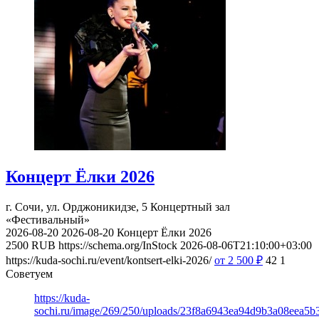
Концерт Ёлки 2026
г. Сочи, ул. Орджоникидзе, 5
Концертный зал
«Фестивальный»
2026-08-20
2026-08-20
Концерт Ёлки 2026
2500
RUB
https://schema.org/InStock
2026-08-06T21:10:00+03:00
https://kuda-sochi.ru/event/kontsert-elki-2026/
от 2 500
₽
42
1
Советуем
https://kuda-
sochi.ru/image/269/250/uploads/23f8a6943ea94d9b3a08eea5b