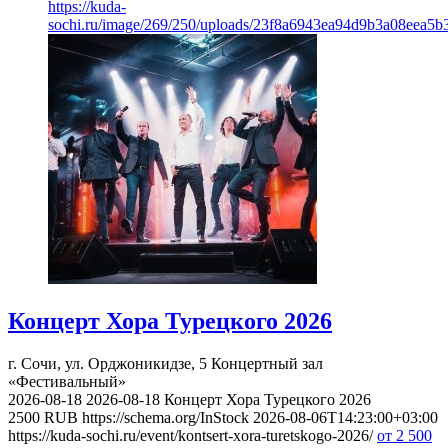
https://kuda-
sochi.ru/image/269/250/uploads/23f8a6943ea94d9b3a08eea5b
Концерт Хора Турецкого 2026
г. Сочи, ул. Орджоникидзе, 5
Концертный зал
«Фестивальный»
2026-08-18
2026-08-18
Концерт Хора Турецкого 2026
2500
RUB
https://schema.org/InStock
2026-08-06T14:23:00+03:00
https://kuda-sochi.ru/event/kontsert-xora-turetskogo-2026/
от 2 500