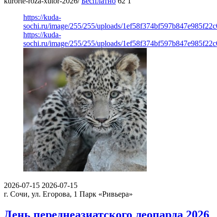
kurorte-roza-xutor-2026/
Бесплатно
62
1
https://kuda-
sochi.ru/image/255/255/uploads/1ef58f374bf597b847e985f22
https://kuda-
sochi.ru/image/255/255/uploads/1ef58f374bf597b847e985f22
2026-07-15
2026-07-15
г. Сочи, ул. Егорова, 1
Парк «Ривьера»
День переднеазиатского леопарда 2026