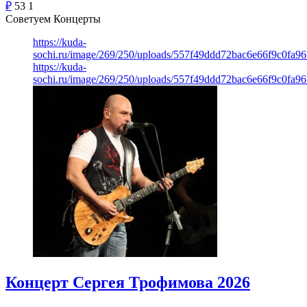
₽
53
1
Советуем Концерты
https://kuda-
sochi.ru/image/269/250/uploads/557f49ddd72bac6e66f9c0fa96
https://kuda-
sochi.ru/image/269/250/uploads/557f49ddd72bac6e66f9c0fa96
Концерт Сергея Трофимова 2026