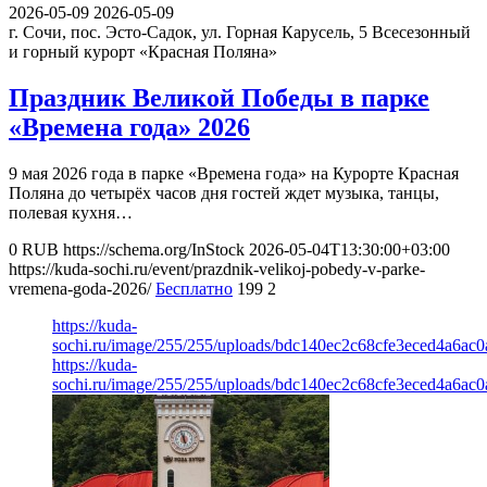
2026-05-09
2026-05-09
г. Сочи, пос. Эсто-Садок, ул. Горная Карусель, 5
Всесезонный
и горный курорт «Красная Поляна»
Праздник Великой Победы в парке
«Времена года» 2026
9 мая 2026 года в парке «Времена года» на Курорте Красная
Поляна до четырёх часов дня гостей ждет музыка, танцы,
полевая кухня…
0
RUB
https://schema.org/InStock
2026-05-04T13:30:00+03:00
https://kuda-sochi.ru/event/prazdnik-velikoj-pobedy-v-parke-
vremena-goda-2026/
Бесплатно
199
2
https://kuda-
sochi.ru/image/255/255/uploads/bdc140ec2c68cfe3eced4a6ac0
https://kuda-
sochi.ru/image/255/255/uploads/bdc140ec2c68cfe3eced4a6ac0