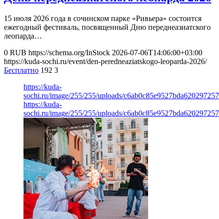
15 июля 2026 года в сочинском парке «Ривьера» состоится
ежегодный фестиваль, посвященный Дню переднеазиатского
леопарда…
0
RUB
https://schema.org/InStock
2026-07-06T14:06:00+03:00
https://kuda-sochi.ru/event/den-peredneaziatskogo-leoparda-2026/
Бесплатно
192
3
https://kuda-
sochi.ru/image/255/255/uploads/c6ab0c85e9527bda620297257
https://kuda-
sochi.ru/image/255/255/uploads/c6ab0c85e9527bda620297257