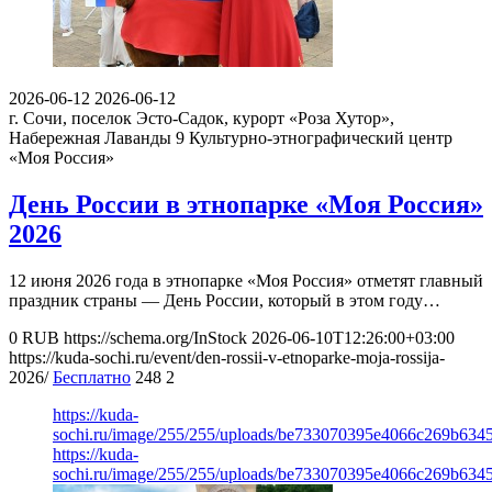
2026-06-12
2026-06-12
г. Сочи, поселок Эсто-Садок, курорт «Роза Хутор»,
Набережная Лаванды 9
Культурно-этнографический центр
«Моя Россия»
День России в этнопарке «Моя Россия»
2026
12 июня 2026 года в этнопарке «Моя Россия» отметят главный
праздник страны — День России, который в этом году…
0
RUB
https://schema.org/InStock
2026-06-10T12:26:00+03:00
https://kuda-sochi.ru/event/den-rossii-v-etnoparke-moja-rossija-
2026/
Бесплатно
248
2
https://kuda-
sochi.ru/image/255/255/uploads/be733070395e4066c269b6345
https://kuda-
sochi.ru/image/255/255/uploads/be733070395e4066c269b6345