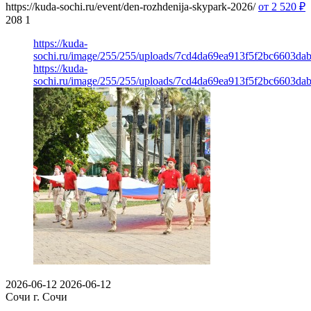
https://kuda-sochi.ru/event/den-rozhdenija-skypark-2026/
от 2 520
₽
208
1
https://kuda-
sochi.ru/image/255/255/uploads/7cd4da69ea913f5f2bc6603da
https://kuda-
sochi.ru/image/255/255/uploads/7cd4da69ea913f5f2bc6603da
2026-06-12
2026-06-12
Сочи
г. Сочи