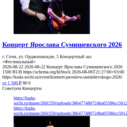
Концерт Ярослава Сумишевского 2026
г. Сочи, ул. Орджоникидзе, 5
Концертный зал
«Фестивальный»
2026-08-22
2026-08-22
Концерт Ярослава Сумишевского 2026
1500
RUB
https://schema.org/InStock
2026-08-06T21:27:00+03:00
https://kuda-sochi.ru/event/kontsert-jaroslava-sumishevskogo-2026/
от 1 500
₽
80
0
Советуем Концерты
https://kuda-
sochi.ru/image/269/250/uploads/386477480724ba05586cc501
https://kuda-
sochi.ru/image/269/250/uploads/386477480724ba05586cc501