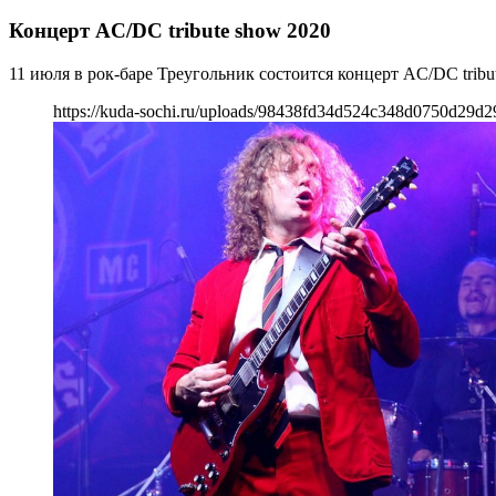
Концерт AC/DC tribute show 2020
11 июля в рок-баре Треугольник состоится концерт AC/DC tribu
https://kuda-sochi.ru/uploads/98438fd34d524c348d0750d29d2