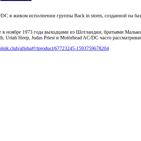
DC в живом исполнении группы Back in storm, созданной на ба
 в ноябре 1973 года выходцами из Шотландии, братьями Малько
bath, Uriah Heep, Judas Priest и Motörhead AC/DC часто рассматри
ugolnik.club/afisha#!/tproduct/67723245-1593759678204