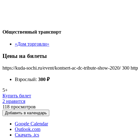
Общественный транспорт
«Дом торговли»
Цены на билеты
https://kuda-sochi.ru/event/kontsert-ac-dc-tribute-show-2020/
300
htt
Взрослый:
300
₽
5+
Купить билет
2 нравится
118
просмотров
Добавить в календарь
Google Calendar
Outlook.com
Скачать .ics