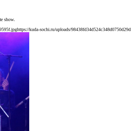
te show.
9595f.jpg
https://kuda-sochi.ru/uploads/98438fd34d524c348d0750d29d