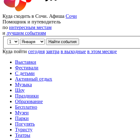
Куда сходить в Сочи. Афиша
Сочи
Помощник и путеводитель
по
интересным местам
и
лучшим событиям
Куда пойти
сегодня
завтра
в выходные
в этом месяце
Выставки
Фестивали
С детьми
Активный отдых
Музыка
Шоу
Праздники
Образование
Бесплатно
Музеи
Парки
Погулять
Туристу
Театры