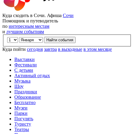
Куда сходить в Сочи. Афиша
Сочи
Помощник и путеводитель
по
интересным местам
и
лучшим событиям
Куда пойти
сегодня
завтра
в выходные
в этом месяце
Выставки
Фестивали
С детьми
Активный отдых
Музыка
Шоу
Праздники
Образование
Бесплатно
Музеи
Парки
Погулять
Туристу
Театры