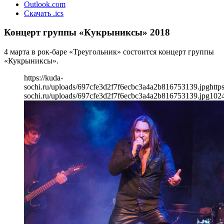
Outlook.com
Скачать .ics
Концерт группы «Кукрыниксы» 2018
4 марта в рок-баре «Треугольник» состоится концерт группы
«Кукрыниксы».
https://kuda-
sochi.ru/uploads/697cfe3d2f7f6ecbc3a4a2b816753139.jpg
http
sochi.ru/uploads/697cfe3d2f7f6ecbc3a4a2b816753139.jpg
102