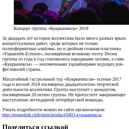
Концерт группы «Кукрыниксы» 2018
За двадцать лет истории коллектива было много разных ярких
концептуальных работ, среди которых не только
полноформатные альбомы, но и двойная сольная пластинка
«Горшенёв-Есенин», посвящённая великому поэту. Песни
группы из года в год становились народными хитами, а сами
«Кукрыниксы» — неизменными хэдлайнерами ведущих рок-
фестивалей страны.
Масштабный гастрольный тур «Кукрыниксов» осенью 2017
года и весной 2018 посвящены двадцатилетию творческой
деятельности коллектива. Группа выступает с концертом,
посвящённым 20-летию группы. Не пропустите завершающее
выступление легендарной петербургской команды.
Узнать подробности можно на сайте организаторов:
http://treugolnik.club/store/product/0403-кукрыниксы
Поделиться ссылкой