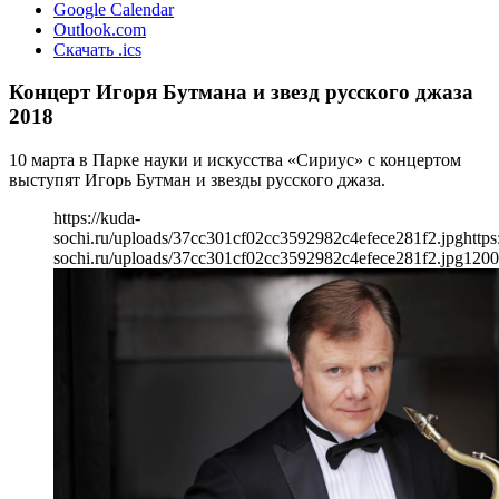
Google Calendar
Outlook.com
Скачать .ics
Концерт Игоря Бутмана и звезд русского джаза
2018
10 марта в Парке науки и искусства «Сириус» с концертом
выступят Игорь Бутман и звезды русского джаза.
https://kuda-
sochi.ru/uploads/37cc301cf02cc3592982c4efece281f2.jpg
https
sochi.ru/uploads/37cc301cf02cc3592982c4efece281f2.jpg
1200