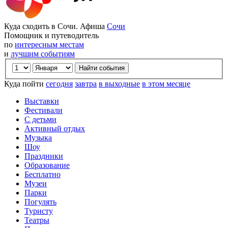
Куда сходить в Сочи. Афиша
Сочи
Помощник и путеводитель
по
интересным местам
и
лучшим событиям
Куда пойти
сегодня
завтра
в выходные
в этом месяце
Выставки
Фестивали
С детьми
Активный отдых
Музыка
Шоу
Праздники
Образование
Бесплатно
Музеи
Парки
Погулять
Туристу
Театры