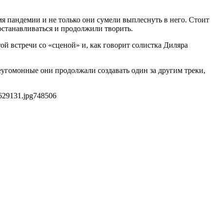
я пандемии и не только они сумели выплеснуть в него. Стоит
останавливаться и продолжили творить.
ой встречи со «сценой» и, как говорит солистка Диляра
Неугомонные они продолжали создавать один за другим треки,
629131.jpg
748
506