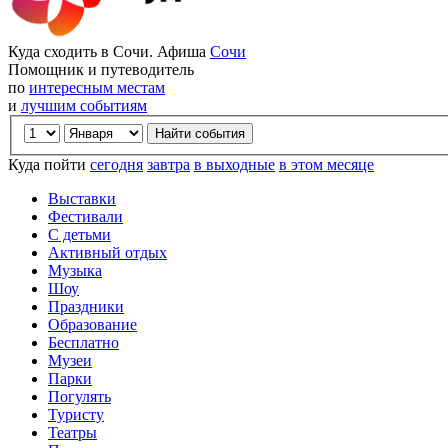
Куда сходить в Сочи. Афиша
Сочи
Помощник и путеводитель
по
интересным местам
и
лучшим событиям
Куда пойти
сегодня
завтра
в выходные
в этом месяце
Выставки
Фестивали
С детьми
Активный отдых
Музыка
Шоу
Праздники
Образование
Бесплатно
Музеи
Парки
Погулять
Туристу
Театры