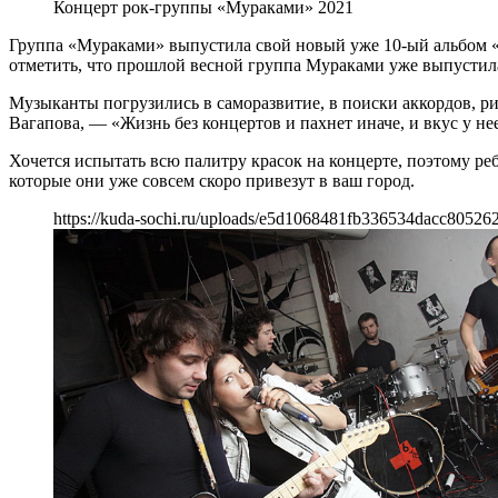
Концерт рок-группы «Мураками» 2021
Группа «Мураками» выпустила свой новый уже 10-ый альбом «По
отметить, что прошлой весной группа Мураками уже выпустила 
Музыканты погрузились в саморазвитие, в поиски аккордов, риф
Вагапова, — «Жизнь без концертов и пахнет иначе, и вкус у не
Хочется испытать всю палитру красок на концерте, поэтому ре
которые они уже совсем скоро привезут в ваш город.
https://kuda-sochi.ru/uploads/e5d1068481fb336534dacc80526