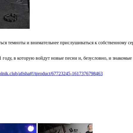
ься темноты и внимательнее прислушиваться к собственному серд
году, в которую войдут новые песни и, безусловно, и знакомые 
ugolnik.club/afisha#!/tproduct/67723245-1617376798463