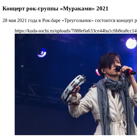
Концерт рок-группы «Мураками» 2021
28 мая 2021 года в Рок-баре «Треугольник» состоится концерт
https://kuda-sochi.ru/uploads/7088e0a633ce44ba1c6b8ea8cc14