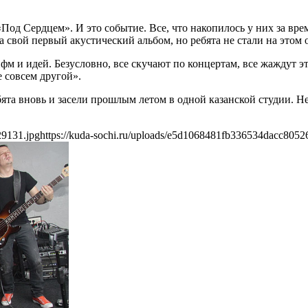
д Сердцем». И это событие. Все, что накопилось у них за врем
свой первый акустический альбом, но ребята не стали на этом 
м и идей. Безусловно, все скучают по концертам, все жаждут эт
е совсем другой».
бята вновь и засели прошлым летом в одной казанской студии. 
29131.jpg
https://kuda-sochi.ru/uploads/e5d1068481fb336534dacc8052