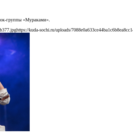
 рок-группы «Мураками».
b377.jpg
https://kuda-sochi.ru/uploads/7088e0a633ce44ba1c6b8ea8cc1