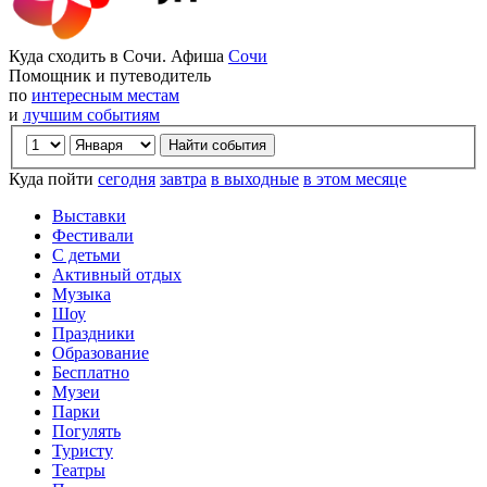
Куда сходить в Сочи. Афиша
Сочи
Помощник и путеводитель
по
интересным местам
и
лучшим событиям
Куда пойти
сегодня
завтра
в выходные
в этом месяце
Выставки
Фестивали
С детьми
Активный отдых
Музыка
Шоу
Праздники
Образование
Бесплатно
Музеи
Парки
Погулять
Туристу
Театры