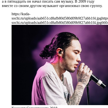
а в пятнадцать он начал писать сам музыку. В 2009 году
вместе со своим другом музыкант организовал свою группу.
https://kuda-
sochi.ru/uploads/aab651cd8afb80d580d09b9f27abb1f4.jpg
http
sochi.ru/uploads/aab651cd8afb80d580d09b9f27abb1f4.jpg
660