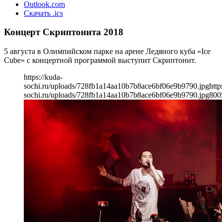
Outlook.com
Скачать .ics
Концерт Скриптонита 2018
5 августа в Олимпийском парке на арене Ледяного куба «Ice
Cube» с концертной программой выступит Скриптонит.
https://kuda-
sochi.ru/uploads/728fb1a14aa10b7b8ace6bf06e9b9790.jpg
http
sochi.ru/uploads/728fb1a14aa10b7b8ace6bf06e9b9790.jpg
800