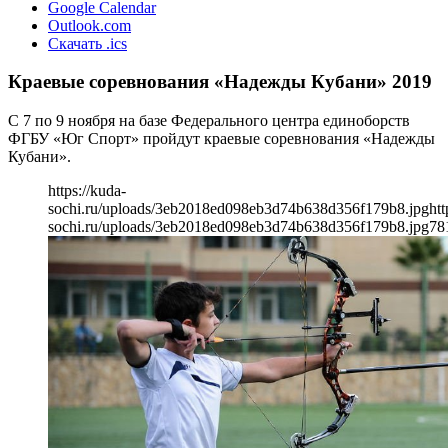
Google Calendar
Outlook.com
Скачать .ics
Краевые соревнования «Надежды Кубани» 2019
С 7 по 9 ноября на базе Федерального центра единоборств
ФГБУ «Юг Спорт» пройдут краевые соревнования «Надежды
Кубани».
https://kuda-
sochi.ru/uploads/3eb2018ed098eb3d74b638d356f179b8.jpg
htt
sochi.ru/uploads/3eb2018ed098eb3d74b638d356f179b8.jpg
78