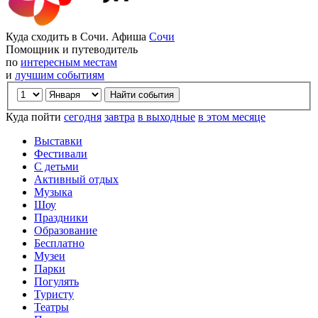
Куда сходить в Сочи. Афиша
Сочи
Помощник и путеводитель
по
интересным местам
и
лучшим событиям
Куда пойти
сегодня
завтра
в выходные
в этом месяце
Выставки
Фестивали
С детьми
Активный отдых
Музыка
Шоу
Праздники
Образование
Бесплатно
Музеи
Парки
Погулять
Туристу
Театры