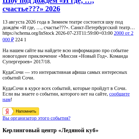
Шоу под дождём «И где, …,
счастье???» 2026
13 августа 2026 года в Зимнем театре состоится шоу под
дождём «И где, …, счастье???». Санкт-Петербургский театр…
https://schema.org/InStock
2026-07-23T11:59:00+03:00
2000
от 2
000
₽
224
1
На нашем сайте вы найдете всю информацию про событие
новогоднее приключение «Миссия «Новый Год». Команда
Супергероев» 2017/18.
КудаСочи — это интерактивная афиша самых интересных
событий Сочи.
КудаСочи в курсе всех событий, которые пройдут в Сочи.
Если вы знаете о событии, которого нет на сайте,
сообщите
нам
!
Напомнить
Вы организатор этого события?
Керлинговый центр «Ледяной куб»