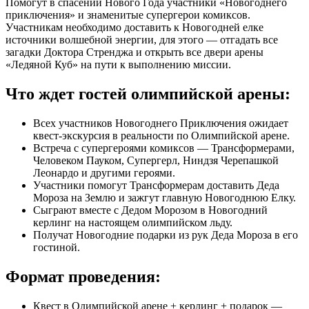
Помогут в спасении Нового Года участники «Новогоднего
приключения» и знаменитые супергерои комиксов.
Участникам необходимо доставить к Новогодней елке
источники волшебной энергии, для этого — отгадать все
загадки Доктора Стренджа и открыть все двери арены
«Ледяной Куб» на пути к выполнению миссии.
Что ждет гостей олимпийской арены:
Всех участников Новогоднего Приключения ожидает
квест-экскурсия в реальности по Олимпийской арене.
Встреча с супергероями комиксов — Трансформерами,
Человеком Пауком, Супергерл, Ниндзя Черепашкой
Леонардо и другими героями.
Участники помогут Трансформерам доставить Деда
Мороза на Землю и зажгут главную Новогоднюю Елку.
Сыграют вместе с Дедом Морозом в Новогодний
керлинг на настоящем олимпийском льду.
Получат Новогодние подарки из рук Деда Мороза в его
гостиной.
Формат проведения:
Квест в Олимпийской арене + керлинг + подарок —