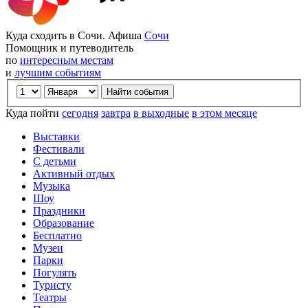
Куда сходить в Сочи. Афиша
Сочи
Помощник и путеводитель
по
интересным местам
и
лучшим событиям
Куда пойти
сегодня
завтра
в выходные
в этом месяце
Выставки
Фестивали
С детьми
Активный отдых
Музыка
Шоу
Праздники
Образование
Бесплатно
Музеи
Парки
Погулять
Туристу
Театры