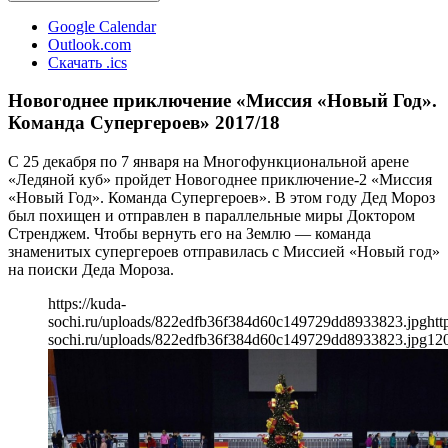
Google Calendar
Outlook.com
Скачать .ics
Новогоднее приключение «Миссия «Новый Год».
Команда Супергероев» 2017/18
С 25 декабря по 7 января на Многофункциональной арене
«Ледяной куб» пройдет Новогоднее приключение-2 «Миссия
«Новый Год». Команда Супергероев». В этом году Дед Мороз
был похищен и отправлен в параллельные миры Доктором
Стренджем. Чтобы вернуть его на Землю — команда
знаменитых супергероев отправилась с Миссией «Новый год»
на поиски Деда Мороза.
https://kuda-
sochi.ru/uploads/822edfb36f384d60c149729dd8933823.jpg
htt
sochi.ru/uploads/822edfb36f384d60c149729dd8933823.jpg
12