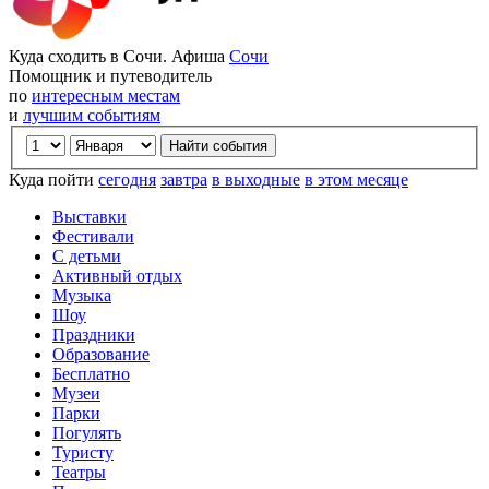
Куда сходить в Сочи. Афиша
Сочи
Помощник и путеводитель
по
интересным местам
и
лучшим событиям
Куда пойти
сегодня
завтра
в выходные
в этом месяце
Выставки
Фестивали
С детьми
Активный отдых
Музыка
Шоу
Праздники
Образование
Бесплатно
Музеи
Парки
Погулять
Туристу
Театры