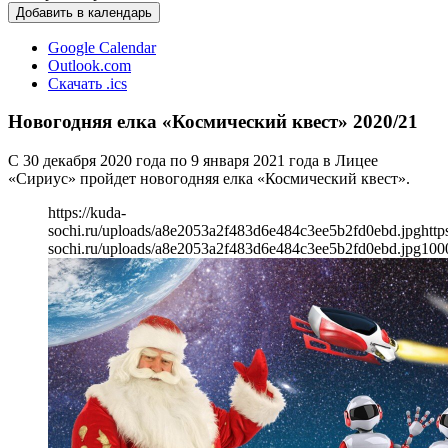
Добавить в календарь
Google Calendar
Outlook.com
Скачать .ics
Новогодняя елка «Космический квест» 2020/21
С 30 декабря 2020 года по 9 января 2021 года в Лицее
«Сириус» пройдет новогодняя елка «Космический квест».
https://kuda-
sochi.ru/uploads/a8e2053a2f483d6e484c3ee5b2fd0ebd.jpg
http
sochi.ru/uploads/a8e2053a2f483d6e484c3ee5b2fd0ebd.jpg
100