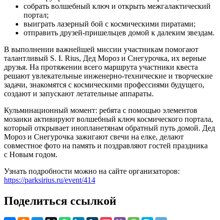
собрать волшебный ключ и открыть межгалактический
портал;
выиграть лазерный бой с космическими пиратами;
отправить друзей-пришельцев домой к далеким звездам.
В выполнении важнейшей миссии участникам помогают
талантливый S. I. Rius, Дед Мороз и Снегурочка, их верные
друзья. На протяжении всего маршрута участники квеста
решают увлекательные инженерно-технические и творческие
задачи, знакомятся с космическими профессиями будущего,
создают и запускают летательные аппараты.
Кульминационный момент: ребята с помощью элементов
мозаики активируют волшебный ключ космического портала,
который открывает инопланетянам обратный путь домой. Дед
Мороз и Снегурочка зажигают свечи на елке, делают
совместное фото на память и поздравляют гостей праздника
с Новым годом.
Узнать подробности можно на сайте организаторов:
https://parksirius.ru/event/414
Поделиться ссылкой