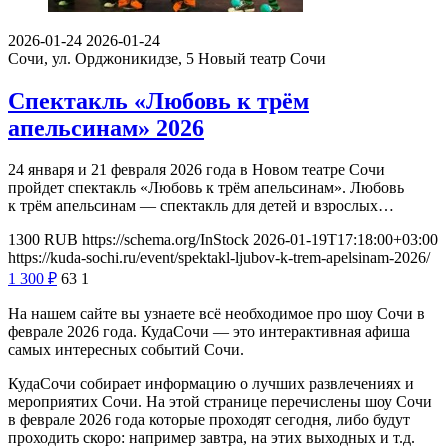
2026-01-24
2026-01-24
Сочи, ул. Орджоникидзе, 5
Новый театр Сочи
Спектакль «Любовь к трём
апельсинам» 2026
24 января и 21 февраля 2026 года в Новом театре Сочи
пройдет спектакль «Любовь к трём апельсинам». Любовь
к трём апельсинам — спектакль для детей и взрослых…
1300
RUB
https://schema.org/InStock
2026-01-19T17:18:00+03:00
https://kuda-sochi.ru/event/spektakl-ljubov-k-trem-apelsinam-2026/
1 300
₽
63
1
На нашем сайте вы узнаете всё необходимое про шоу Сочи в
феврале 2026 года. КудаСочи — это интерактивная афиша
самых интересных событий Сочи.
КудаСочи собирает информацию о лучших развлечениях и
мероприятих Сочи. На этой странице перечислены шоу Сочи
в феврале 2026 года которые проходят сегодня, либо будут
проходить скоро: например завтра, на этих выходных и т.д.