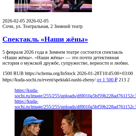
2026-02-05
2026-02-05
Сочи, ул. Театральная, 2
Зимний театр
Спектакль «Наши жёны»
5 февраля 2026 года в Зимнем театре состоится спектакль
«Наши жёны». «Наши жёны» — это почти детективная
история о мужской дружбе, супружестве, верности и любви.
1500
RUB
https://schema.org/InStock
2026-01-28T10:45:00+03:00
https://kuda-sochi.ru/event/spektakl-nashi-zheny/
от 1 500
₽
213
2
https://kuda-
sochi.ru/image/255/255/uploads/df0010a5bf59b228ad761152c
https://kuda-
sochi.ru/image/255/255/uploads/df0010a5bf59b228ad761152c