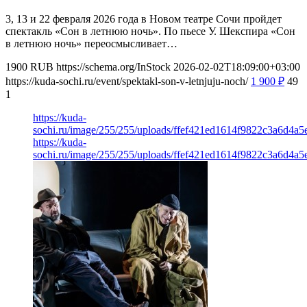
3, 13 и 22 февраля 2026 года в Новом театре Сочи пройдет
спектакль «Сон в летнюю ночь». По пьесе У. Шекспира «Сон
в летнюю ночь» переосмысливает…
1900
RUB
https://schema.org/InStock
2026-02-02T18:09:00+03:00
https://kuda-sochi.ru/event/spektakl-son-v-letnjuju-noch/
1 900
₽
49
1
https://kuda-
sochi.ru/image/255/255/uploads/ffef421ed1614f9822c3a6d4a5
https://kuda-
sochi.ru/image/255/255/uploads/ffef421ed1614f9822c3a6d4a5