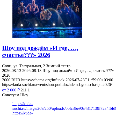
Шоу под дождём «И где, …,
счастье???» 2026
Сочи, ул. Театральная, 2
Зимний театр
2026-08-13
2026-08-13
Шоу под дождём «И где, …, счастье???»
2026
2000
RUB
https://schema.org/InStock
2026-07-23T11:59:00+03:00
https://kuda-sochi.ru/event/shou-pod-dozhdem-i-gde-schastje-2026/
от 2 000
₽
211
1
Советуем Шоу
https://kuda-
sochi.ru/image/269/250/uploads/0bfc3be90a4317139f72a4fbfd
https://kuda-