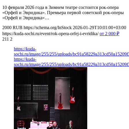
10 февраля 2026 года в Зимнем театре состоится рок-опера
«Орфей и Эвридика». Премьера первой советской рок-оперы
«Орфей и Эвридика»…
2000
RUB
https://schema.org/InStock
2026-01-29T10:01:00+03:00
https://kuda-sochi.ru/event/rok-opera-orfej-i-evridika/
от 2 000
₽
211
2
https://kuda-
sochi.ru/image/255/255/uploads/bc91a58229a313cd50a15209f
https://kuda-
sochi.ru/image/255/255/uploads/bc91a58229a313cd50a15209f