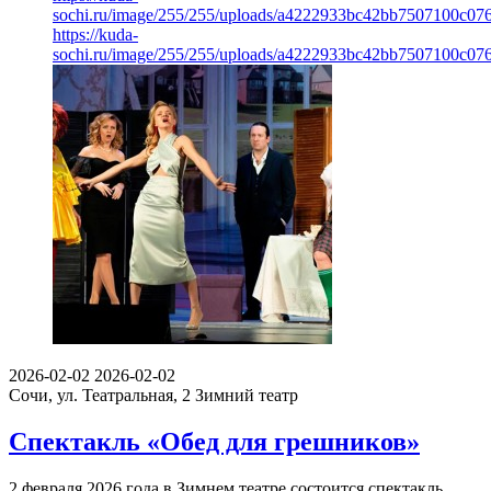
sochi.ru/image/255/255/uploads/a4222933bc42bb7507100c07
https://kuda-
sochi.ru/image/255/255/uploads/a4222933bc42bb7507100c07
2026-02-02
2026-02-02
Сочи, ул. Театральная, 2
Зимний театр
Спектакль «Обед для грешников»
2 февраля 2026 года в Зимнем театре состоится спектакль