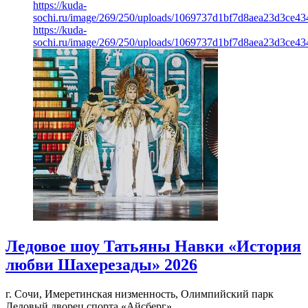
https://kuda-
sochi.ru/image/269/250/uploads/1069737d1bf7d8aea23d3ce43
https://kuda-
sochi.ru/image/269/250/uploads/1069737d1bf7d8aea23d3ce43
Ледовое шоу Татьяны Навки «История
любви Шахерезады» 2026
г. Сочи, Имеретинская низменность, Олимпийский парк
Ледовый дворец спорта «Айсберг»