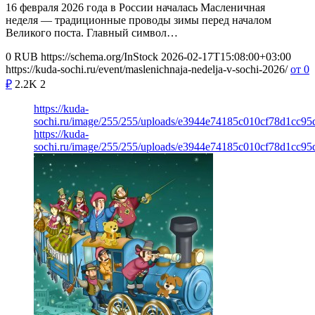
16 февраля 2026 года в России началась Масленичная
неделя — традиционные проводы зимы перед началом
Великого поста. Главный символ…
0
RUB
https://schema.org/InStock
2026-02-17T15:08:00+03:00
https://kuda-sochi.ru/event/maslenichnaja-nedelja-v-sochi-2026/
от 0
₽
2.2K
2
https://kuda-
sochi.ru/image/255/255/uploads/e3944e74185c010cf78d1cc9
https://kuda-
sochi.ru/image/255/255/uploads/e3944e74185c010cf78d1cc9