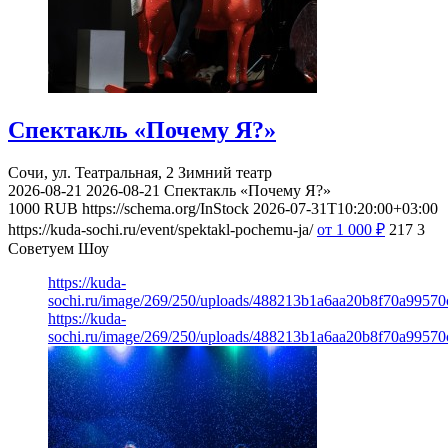
Спектакль «Почему Я?»
Сочи, ул. Театральная, 2
Зимний театр
2026-08-21
2026-08-21
Спектакль «Почему Я?»
1000
RUB
https://schema.org/InStock
2026-07-31T10:20:00+03:00
https://kuda-sochi.ru/event/spektakl-pochemu-ja/
от 1 000
₽
217
3
Советуем Шоу
https://kuda-
sochi.ru/image/269/250/uploads/488213b1a6aa20b8f70a99570
https://kuda-
sochi.ru/image/269/250/uploads/488213b1a6aa20b8f70a99570