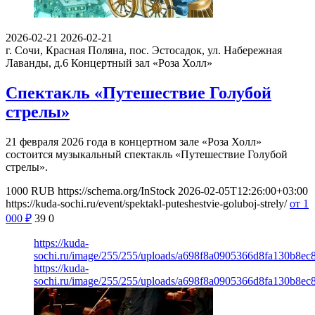
2026-02-21
2026-02-21
г. Сочи, Красная Поляна, пос. Эстосадок, ул. Набережная
Лаванды, д.6
Концертный зал «Роза Холл»
Спектакль «Путешествие Голубой
стрелы»
21 февраля 2026 года в концертном зале «Роза Холл»
состоится музыкальный спектакль «Путешествие Голубой
стрелы».
1000
RUB
https://schema.org/InStock
2026-02-05T12:26:00+03:00
https://kuda-sochi.ru/event/spektakl-puteshestvie-goluboj-strely/
от 1
000
₽
39
0
https://kuda-
sochi.ru/image/255/255/uploads/a698f8a0905366d8fa130b8ec
https://kuda-
sochi.ru/image/255/255/uploads/a698f8a0905366d8fa130b8ec