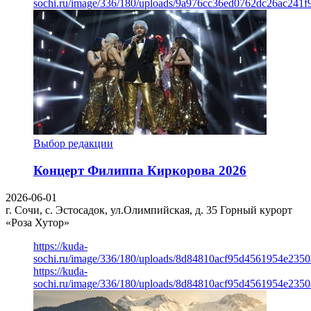
sochi.ru/image/336/180/uploads/9a976cc36ed0762dc26ac241f
Выбор редакции
Концерт Филиппа Киркорова 2026
2026-06-01
г. Сочи, с. Эстосадок, ул.Олимпийская, д. 35
Горный курорт
«Роза Хутор»
https://kuda-
sochi.ru/image/336/180/uploads/8d84810acf95d4561954e235
https://kuda-
sochi.ru/image/336/180/uploads/8d84810acf95d4561954e235