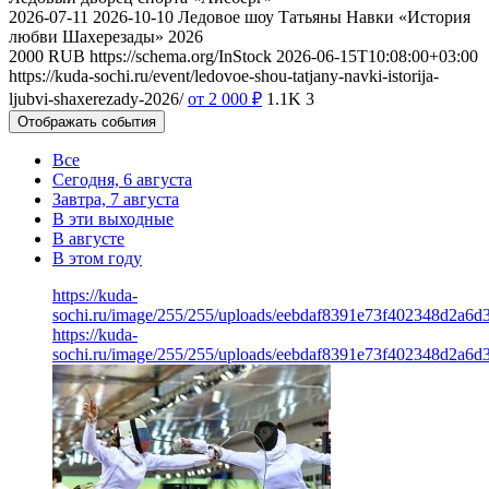
2026-07-11
2026-10-10
Ледовое шоу Татьяны Навки «История
любви Шахерезады» 2026
2000
RUB
https://schema.org/InStock
2026-06-15T10:08:00+03:00
https://kuda-sochi.ru/event/ledovoe-shou-tatjany-navki-istorija-
ljubvi-shaxerezady-2026/
от 2 000
₽
1.1K
3
Отображать события
Все
Сегодня, 6 августа
Завтра, 7 августа
В эти выходные
В августе
В этом году
https://kuda-
sochi.ru/image/255/255/uploads/eebdaf8391e73f402348d2a6d
https://kuda-
sochi.ru/image/255/255/uploads/eebdaf8391e73f402348d2a6d