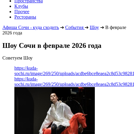
Пространства
Клубы
Прочее
Рестораны
Афиша Сочи - куда сходить
➔
События
➔
Шоу
➔
В феврале
2026 года
Шоу Сочи в феврале 2026 года
Советуем Шоу
https://kuda-
sochi.ru/image/269/250/uploads/acdbe6bce8eaea2c8d53c98281
https://kuda-
sochi.ru/image/269/250/uploads/acdbe6bce8eaea2c8d53c98281