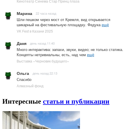
Кинотеатр Синема Стар Принц плаза
Марина
22 часа назад
Шли пешком через мост от Кремля, вид открывается
шикарный на фестивальную площадку. Федука
ещё
VK Fest в Казани 2025
Даня
день назад 11:40
Много интерактива: запахи, звуки, видео; не только статика.
Концепты нетривиальны, есть, над чем
ещё
Выставка «Черновик будущего»
Ольга
день назад 22:13
Спасибо
Алмазный фонд
Интересные
статьи и публикации