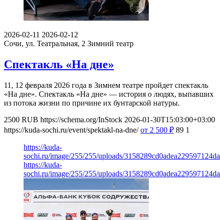
2026-02-11
2026-02-12
Сочи, ул. Театральная, 2
Зимний театр
Спектакль «На дне»
11, 12 февраля 2026 года в Зимнем театре пройдет спектакль
«На дне». Спектакль «На дне» — история о людях, выпавших
из потока жизни по причине их бунтарской натуры.
2500
RUB
https://schema.org/InStock
2026-01-30T15:03:00+03:00
https://kuda-sochi.ru/event/spektakl-na-dne/
от 2 500
₽
89
1
https://kuda-
sochi.ru/image/255/255/uploads/3158289cd0adea229597124d
https://kuda-
sochi.ru/image/255/255/uploads/3158289cd0adea229597124d