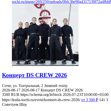
sochi.ru/image/269/250/uploads/0bfc3be90a4317139f72a4fbfd
Концерт DS CREW 2026
Сочи, ул. Театральная, 2
Зимний театр
2026-08-17
2026-08-17
Концерт DS CREW 2026
3500
RUB
https://schema.org/InStock
2026-07-23T10:00:00+03:00
https://kuda-sochi.ru/event/kontsert-ds-crew-2026/
от 3 500
₽
141
3
Советуем Шоу