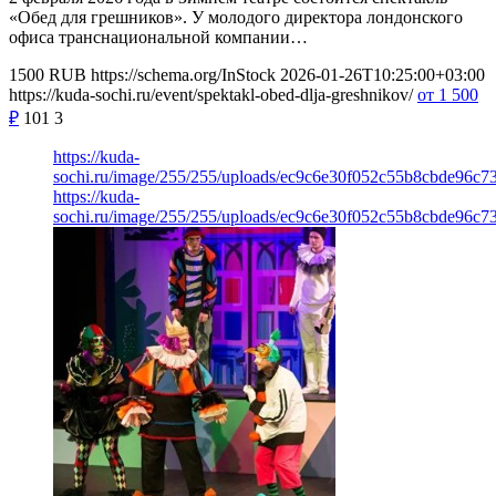
«Обед для грешников». У молодого директора лондонского
офиса транснациональной компании…
1500
RUB
https://schema.org/InStock
2026-01-26T10:25:00+03:00
https://kuda-sochi.ru/event/spektakl-obed-dlja-greshnikov/
от 1 500
₽
101
3
https://kuda-
sochi.ru/image/255/255/uploads/ec9c6e30f052c55b8cbde96c7
https://kuda-
sochi.ru/image/255/255/uploads/ec9c6e30f052c55b8cbde96c7