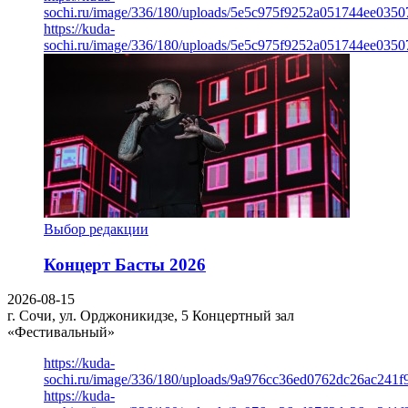
sochi.ru/image/336/180/uploads/5e5c975f9252a051744ee0350
https://kuda-
sochi.ru/image/336/180/uploads/5e5c975f9252a051744ee0350
Выбор редакции
Концерт Басты 2026
2026-08-15
г. Сочи, ул. Орджоникидзе, 5
Концертный зал
«Фестивальный»
https://kuda-
sochi.ru/image/336/180/uploads/9a976cc36ed0762dc26ac241f
https://kuda-