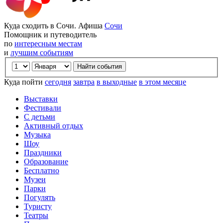
Куда сходить в Сочи. Афиша
Сочи
Помощник и путеводитель
по
интересным местам
и
лучшим событиям
Куда пойти
сегодня
завтра
в выходные
в этом месяце
Выставки
Фестивали
С детьми
Активный отдых
Музыка
Шоу
Праздники
Образование
Бесплатно
Музеи
Парки
Погулять
Туристу
Театры