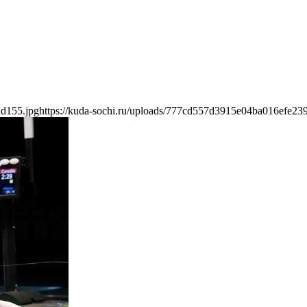
dd155.jpg
https://kuda-sochi.ru/uploads/777cd557d3915e04ba016efe23