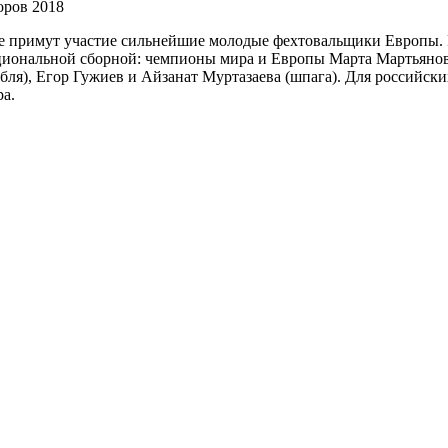
оров 2018
ве примут участие сильнейшие молодые фехтовальщики Европы. 
ациональной сборной: чемпионы мира и Европы Марта Мартьянов
ля), Егор Гужиев и Айзанат Муртазаева (шпага). Для российски
ра.