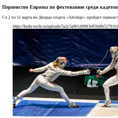
Первенство Европы по фехтованию среди кадетов
Со 2 по 11 марта во Дворце спорта «Айсберг» пройдет первен
https://kuda-sochi.ru/uploads/5a2c5a901d9983e850dfb52791b