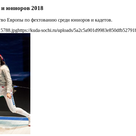
 и юниоров 2018
ство Европы по фехтованию среди юниоров и кадетов.
15788.jpg
https://kuda-sochi.ru/uploads/5a2c5a901d9983e850dfb52791