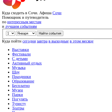
Куда сходить в Сочи. Афиша
Сочи
Помощник и путеводитель
по
интересным местам
и
лучшим событиям
Куда пойти
сегодня
завтра
в выходные
в этом месяце
Выставки
Фестивали
С детьми
Активный отдых
Музыка
Шоу
Праздники
Образование
Бесплатно
Музеи
Парки
Погулять
Туристу
Театры