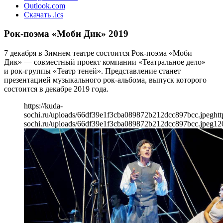
Outlook.com
Скачать .ics
Рок-поэма «Моби Дик» 2019
7 декабря в Зимнем театре состоится Рок-поэма «Моби
Дик» — совместный проект компании «Театральное дело»
и рок-группы «Театр теней». Представление станет
презентацией музыкального рок-альбома, выпуск которого
состоится в декабре 2019 года.
https://kuda-
sochi.ru/uploads/66df39e1f3cba089872b212dcc897bcc.jpeg
htt
sochi.ru/uploads/66df39e1f3cba089872b212dcc897bcc.jpeg
12