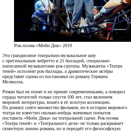
Рок-поэма «Моби Дик» 2019
Это грандиозное театрально-музыкальное шоу
с оригинальным либретто и 21 балладой, специально
написанной музыкантами рок-группы. Музыканты «Театра
теней» исполнят рок-баллады, а драматические актёры
представят сцены из постановки по роману Германа
Мелвилла.
Роман был не понят и не принят современниками, а покорил
сердца читателей только спустя 100 лет, стал явлением
мировой литературы, вошёл в её золотую коллекцию.
По роману снято множество фильмов, но в истории мирового
театра не известно сколько-нибудь значимых попыток
поставить «Моби Дика» на театральной сцене. Рок-поэма
«Театра теней» и «Театрального дела» не только раскрывает
сюжетную линию романа, но и передаёт его философскую