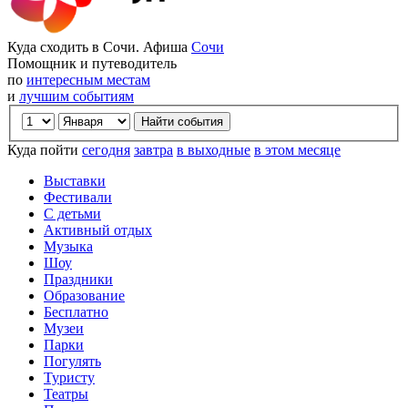
Куда сходить в Сочи. Афиша
Сочи
Помощник и путеводитель
по
интересным местам
и
лучшим событиям
Куда пойти
сегодня
завтра
в выходные
в этом месяце
Выставки
Фестивали
С детьми
Активный отдых
Музыка
Шоу
Праздники
Образование
Бесплатно
Музеи
Парки
Погулять
Туристу
Театры