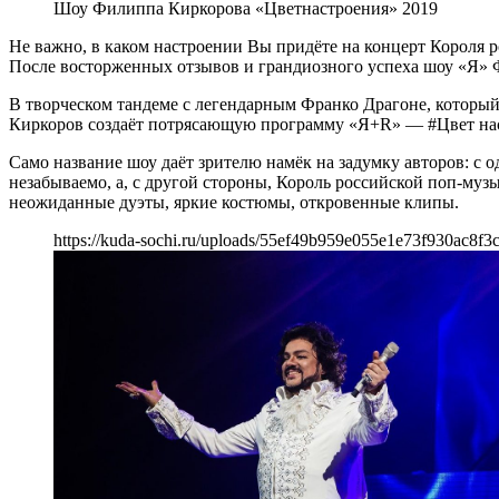
Шоу Филиппа Киркорова «Цветнастроения» 2019
Не важно, в каком настроении Вы придёте на концерт Короля р
После восторженных отзывов и грандиозного успеха шоу «Я» Ф
В творческом тандеме с легендарным Франко Драгоне, которы
Киркоров создаёт потрясающую программу «Я+R» — #Цвет на
Само название шоу даёт зрителю намёк на задумку авторов: с 
незабываемо, а, с другой стороны, Король российской поп-муз
неожиданные дуэты, яркие костюмы, откровенные клипы.
https://kuda-sochi.ru/uploads/55ef49b959e055e1e73f930ac8f3