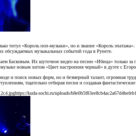
олько титул «Король поп-музыки», но и звание «Король эпатажа»
ых обсуждаемых музыкальных событий года в Рунете.
аем Басковым. Их шуточное видео на песню «Ибица» только за п
 музыке новым хитом «Цвет настроения черный» в дуэте с Егор
 моде и поиск новых форм, но и безмерный талант, огромная тр
туплениям, тщательно отбирая песни и создавая фантастические
12c4.jpg
https://kuda-sochi.ru/uploads/b8e0b5f83ee8cb4ac2a67d4befeb