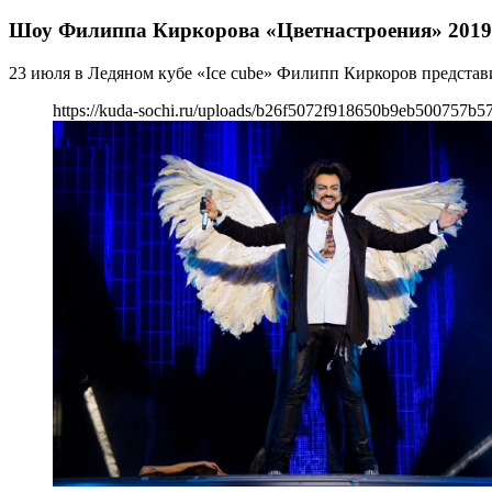
Шоу Филиппа Киркорова «Цветнастроения» 2019
23 июля в Ледяном кубе «Ice cube» Филипп Киркоров представ
https://kuda-sochi.ru/uploads/b26f5072f918650b9eb500757b5