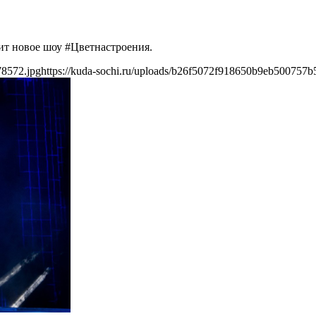
ит новое шоу #Цветнастроения.
78572.jpg
https://kuda-sochi.ru/uploads/b26f5072f918650b9eb500757b