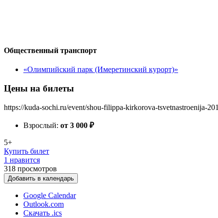
Общественный транспорт
«Олимпийский парк (Имеретинский курорт)»
Цены на билеты
https://kuda-sochi.ru/event/shou-filippa-kirkorova-tsvetnastroenija-20
Взрослый:
от 3 000
₽
5+
Купить билет
1 нравится
318
просмотров
Добавить в календарь
Google Calendar
Outlook.com
Скачать .ics