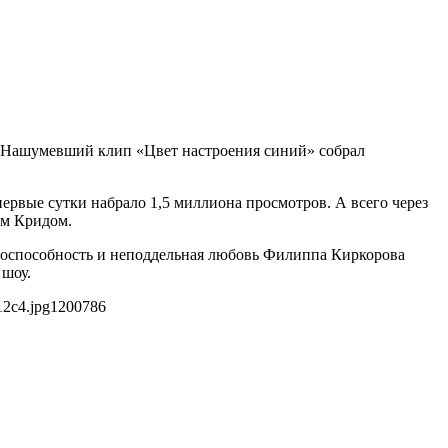
. Нашумевший клип «Цвет настроения синий» собрал
ервые сутки набрало 1,5 миллиона просмотров. А всего через
ом Кридом.
удоспособность и неподдельная любовь Филиппа Киркорова
 шоу.
12c4.jpg
1200
786