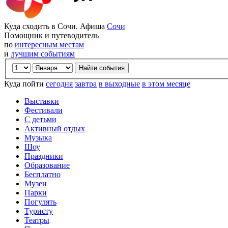
Куда сходить в Сочи. Афиша
Сочи
Помощник и путеводитель
по
интересным местам
и
лучшим событиям
Куда пойти
сегодня
завтра
в выходные
в этом месяце
Выставки
Фестивали
С детьми
Активный отдых
Музыка
Шоу
Праздники
Образование
Бесплатно
Музеи
Парки
Погулять
Туристу
Театры