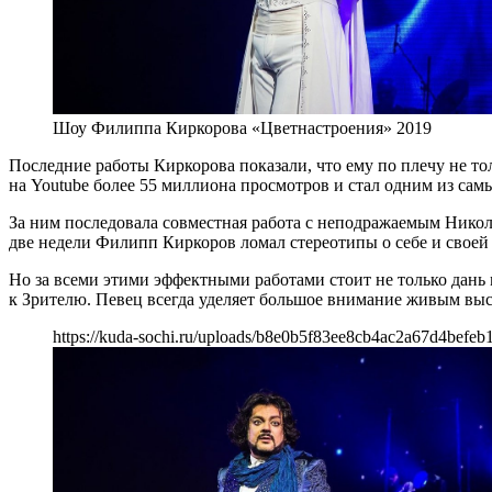
Шоу Филиппа Киркорова «Цветнастроения» 2019
Последние работы Киркорова показали, что ему по плечу не т
на Youtube более 55 миллиона просмотров и стал одним из сам
За ним последовала совместная работа с неподражаемым Никол
две недели Филипп Киркоров ломал стереотипы о себе и своей
Но за всеми этими эффектными работами стоит не только дань
к Зрителю. Певец всегда уделяет большое внимание живым выс
https://kuda-sochi.ru/uploads/b8e0b5f83ee8cb4ac2a67d4befeb