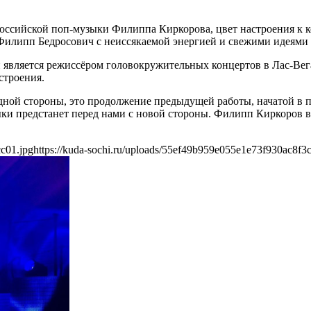
оссийской поп-музыки Филиппа Киркорова, цвет настроения к ко
илипп Бедросович с неиссякаемой энергией и свежими идеями б
й является режиссёром головокружительных концертов в Лас-Ве
строения.
одной стороны, это продолжение предыдущей работы, начатой в п
ыки предстанет перед нами с новой стороны. Филипп Киркоров в
cc01.jpg
https://kuda-sochi.ru/uploads/55ef49b959e055e1e73f930ac8f3