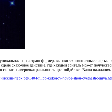
уникальная сцена-трансформер, высокотехнологичные лифты, эк
 сцене сказочное действие, где каждый зритель может почувств
о сказать наверняка: реальность превзойдёт все Ваши ожидания.
пийский-парк.рф/1404-filipp-kirkorov-novoe-shou-cvetnastroeniya.ht