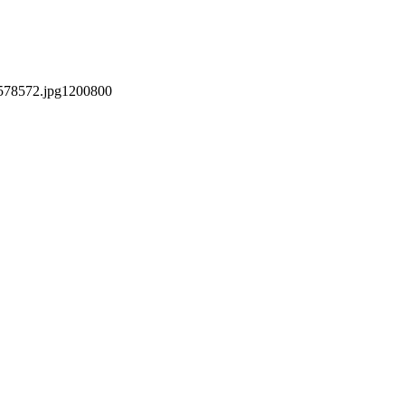
578572.jpg
1200
800