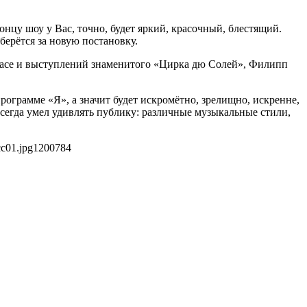
нцу шоу у Вас, точно, будет яркий, красочный, блестящий.
ерётся за новую постановку.
гасе и выступлений знаменитого «Цирка дю Солей», Филипп
рограмме «Я», а значит будет искромётно, зрелищно, искренне,
сегда умел удивлять публику: различные музыкальные стили,
cc01.jpg
1200
784