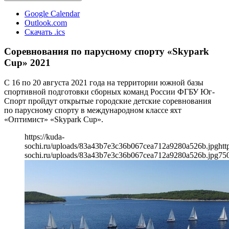
Google Calendar
Outlook.com
Скачать .ics
Соревнования по парусному спорту «Skypark
Cup» 2021
С 16 по 20 августа 2021 года на территории южной базы
спортивной подготовки сборных команд России ФГБУ Юг-
Спорт пройдут открытые городские детские соревнования
по парусному спорту в международном классе яхт
«Оптимист» «Skypark Cup».
https://kuda-
sochi.ru/uploads/83a43b7e3c36b067cea712a9280a526b.jpg
htt
sochi.ru/uploads/83a43b7e3c36b067cea712a9280a526b.jpg
75