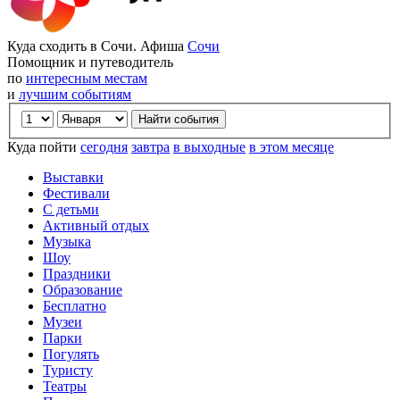
Куда сходить в Сочи. Афиша
Сочи
Помощник и путеводитель
по
интересным местам
и
лучшим событиям
Куда пойти
сегодня
завтра
в выходные
в этом месяце
Выставки
Фестивали
С детьми
Активный отдых
Музыка
Шоу
Праздники
Образование
Бесплатно
Музеи
Парки
Погулять
Туристу
Театры