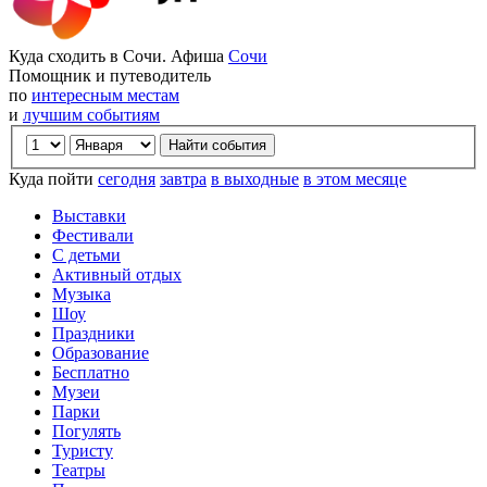
Куда сходить в Сочи. Афиша
Сочи
Помощник и путеводитель
по
интересным местам
и
лучшим событиям
Куда пойти
сегодня
завтра
в выходные
в этом месяце
Выставки
Фестивали
С детьми
Активный отдых
Музыка
Шоу
Праздники
Образование
Бесплатно
Музеи
Парки
Погулять
Туристу
Театры