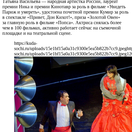
Татьяна Васильева — народная артистка России, лауреат
премии Ника и премии Кинотавр за роль в фильме «Увидеть
Париж и умереть», удостоена почетной премии Кумир за роль
в спектакле «Привет, Дон Кихот!», приза «Золотой Овен»
за главную роль в фильме «Попса». Актриса снялась более
чем в 100 фильмах, активно работает сейчас на съемочной
площадке и на театральной сцене.
https://kuda-
sochi.ru/uploads/15e1bf15a0a31c9300e5ea5b822b7cc9.jpeg
htt
sochi.ru/uploads/15e1bf15a0a31c9300e5ea5b822b7cc9.jpeg
12