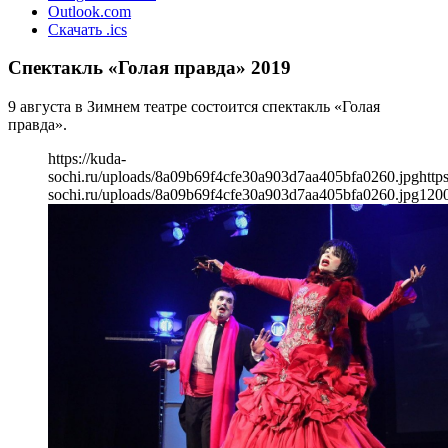
Outlook.com
Скачать .ics
Спектакль «Голая правда» 2019
9 августа в Зимнем театре состоится спектакль «Голая
правда».
https://kuda-
sochi.ru/uploads/8a09b69f4cfe30a903d7aa405bfa0260.jpg
http
sochi.ru/uploads/8a09b69f4cfe30a903d7aa405bfa0260.jpg
120