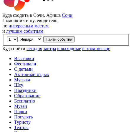
Куда сходить в Сочи. Афиша
Сочи
Помощник и путеводитель
по
интересным местам
и
лучшим событиям
Куда пойти
сегодня
завтра
в выходные
в этом месяце
Выставки
Фестивали
С детьми
Активный отдых
Музыка
Шоу
Праздники
Образование
Бесплатно
Музеи
Парки
Погулять
Туристу
Театры