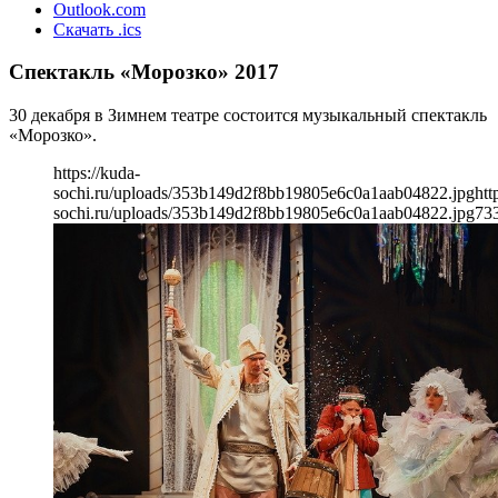
Outlook.com
Скачать .ics
Спектакль «Морозко» 2017
30 декабря в Зимнем театре состоится музыкальный спектакль
«Морозко».
https://kuda-
sochi.ru/uploads/353b149d2f8bb19805e6c0a1aab04822.jpg
htt
sochi.ru/uploads/353b149d2f8bb19805e6c0a1aab04822.jpg
73