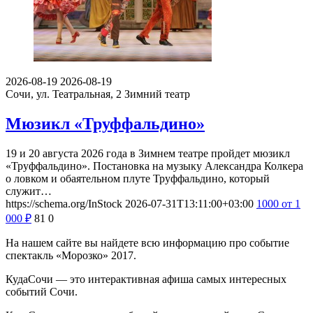
2026-08-19
2026-08-19
Сочи, ул. Театральная, 2
Зимний театр
Мюзикл «Труффальдино»
19 и 20 августа 2026 года в Зимнем театре пройдет мюзикл
«Труффальдино». Постановка на музыку Александра Колкера
о ловком и обаятельном плуте Труффальдино, который
служит…
https://schema.org/InStock
2026-07-31T13:11:00+03:00
1000
от 1
000
₽
81
0
На нашем сайте вы найдете всю информацию про событие
спектакль «Морозко» 2017.
КудаСочи — это интерактивная афиша самых интересных
событий Сочи.