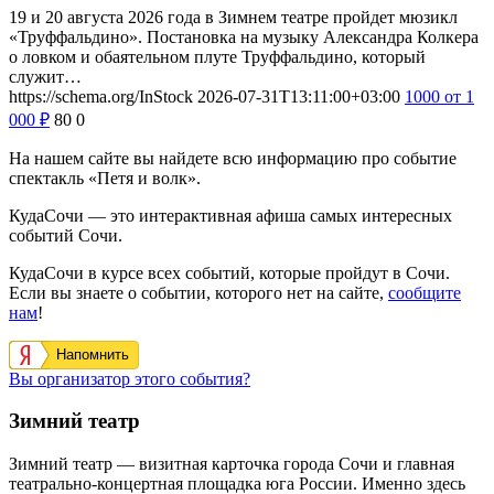
19 и 20 августа 2026 года в Зимнем театре пройдет мюзикл
«Труффальдино». Постановка на музыку Александра Колкера
о ловком и обаятельном плуте Труффальдино, который
служит…
https://schema.org/InStock
2026-07-31T13:11:00+03:00
1000
от 1
000
₽
80
0
На нашем сайте вы найдете всю информацию про событие
спектакль «Петя и волк».
КудаСочи — это интерактивная афиша самых интересных
событий Сочи.
КудаСочи в курсе всех событий, которые пройдут в Сочи.
Если вы знаете о событии, которого нет на сайте,
сообщите
нам
!
Напомнить
Вы организатор этого события?
Зимний театр
Зимний театр — визитная карточка города Сочи и главная
театрально-концертная площадка юга России. Именно здесь