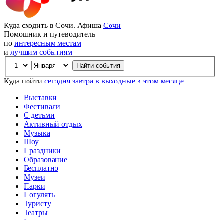
Куда сходить в Сочи. Афиша
Сочи
Помощник и путеводитель
по
интересным местам
и
лучшим событиям
Куда пойти
сегодня
завтра
в выходные
в этом месяце
Выставки
Фестивали
С детьми
Активный отдых
Музыка
Шоу
Праздники
Образование
Бесплатно
Музеи
Парки
Погулять
Туристу
Театры