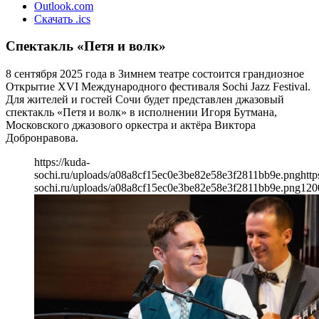
Outlook.com
Скачать .ics
Спектакль «Петя и волк»
8 сентября 2025 года в Зимнем театре состоится грандиозное
Открытие XVI Международного фестиваля Sochi Jazz Festival.
Для жителей и гостей Сочи будет представлен джазовый
спектакль «Петя и волк» в исполнении Игоря Бутмана,
Московского джазового оркестра и актёра Виктора
Добронравова.
https://kuda-
sochi.ru/uploads/a08a8cf15ec0e3be82e58e3f2811bb9e.png
http
sochi.ru/uploads/a08a8cf15ec0e3be82e58e3f2811bb9e.png
120