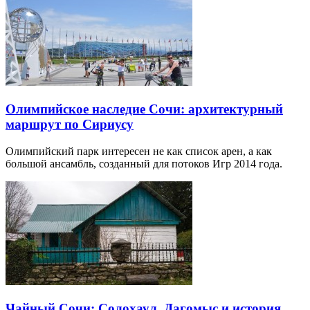
Олимпийское наследие Сочи: архитектурный
маршрут по Сириусу
Олимпийский парк интересен не как список арен, а как
большой ансамбль, созданный для потоков Игр 2014 года.
Чайный Сочи: Солохаул, Дагомыс и история