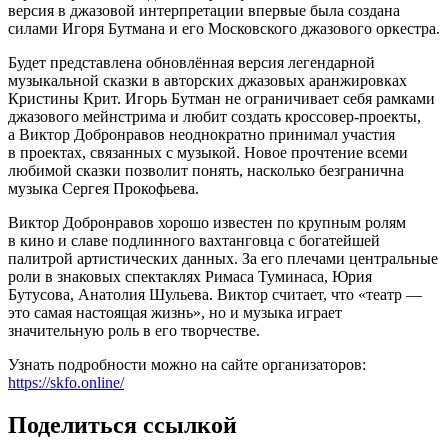
версия в джазовой интерпретации впервые была создана
силами Игоря Бутмана и его Московского джазового оркестра.
Будет представлена обновлённая версия легендарной
музыкальной сказки в авторских джазовых аранжировках
Кристины Крит. Игорь Бутман не ограничивает себя рамками
джазового мейнстрима и любит создать кроссовер-проекты,
а Виктор Добронравов неоднократно принимал участия
в проектах, связанных с музыкой. Новое прочтение всеми
любимой сказки позволит понять, насколько безгранична
музыка Сергея Прокофьева.
Виктор Добронравов хорошо известен по крупным ролям
в кино и славе подлинного вахтанговца с богатейшей
палитрой артистических данных. За его плечами центральные
роли в знаковых спектаклях Римаса Туминаса, Юрия
Бутусова, Анатолия Шульева. Виктор считает, что «театр —
это самая настоящая жизнь», но и музыка играет
значительную роль в его творчестве.
Узнать подробности можно на сайте организаторов:
https://skfo.online/
Поделиться ссылкой