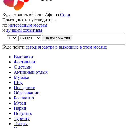
Куда сходить в Сочи. Афиша
Сочи
Помощник и путеводитель
по
интересным местам
и
лучшим событиям
Куда пойти
сегодня
завтра
в выходные
в этом месяце
Выставки
Фестивали
С детьми
Активный отдых
Музыка
Шоу
Праздники
Образование
Бесплатно
Музеи
Парки
Погулять
Туристу
Театры