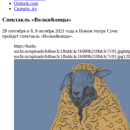
Outlook.com
Скачать .ics
Спектакль «Волки&овцы»
28 сентября и 8, 9 октября 2021 года в Новом театре Сочи
пройдет спектакль «Волки&овцы».
https://kuda-
sochi.ru/uploads/64bae3c1fbddc4c1b989b210bb3c7c91.jpg
htt
sochi.ru/uploads/64bae3c1fbddc4c1b989b210bb3c7c91.jpg
12