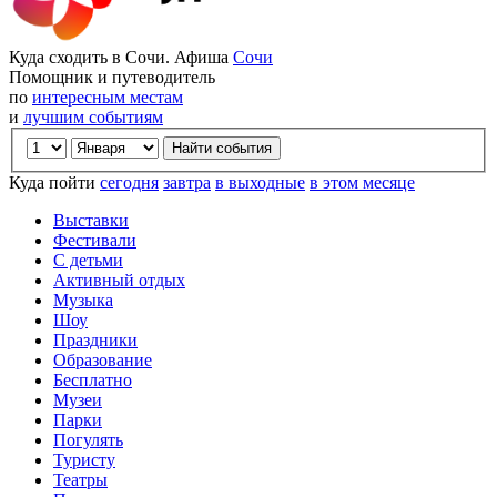
Куда сходить в Сочи. Афиша
Сочи
Помощник и путеводитель
по
интересным местам
и
лучшим событиям
Куда пойти
сегодня
завтра
в выходные
в этом месяце
Выставки
Фестивали
С детьми
Активный отдых
Музыка
Шоу
Праздники
Образование
Бесплатно
Музеи
Парки
Погулять
Туристу
Театры