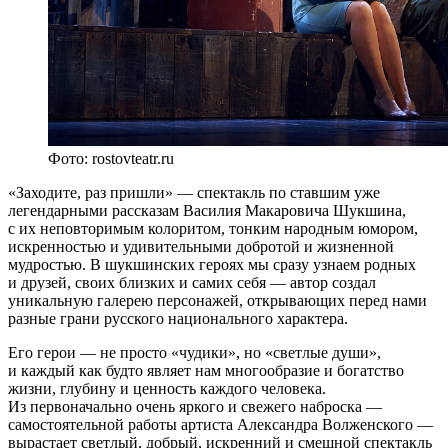
Фото: rostovteatr.ru
«Заходите, раз пришли» — спектакль по ставшим уже
легендарными рассказам Василия Макаровича Шукшина,
с их неповторимым колоритом, тонким народным юмором,
искренностью и удивительными добротой и жизненной
мудростью. В шукшинских героях мы сразу узнаем родных
и друзей, своих близких и самих себя — автор создал
уникальную галерею персонажей, открывающих перед нами
разные грани русского национального характера.
Его герои — не просто «чудики», но «светлые души»,
и каждый как будто являет нам многообразие и богатство
жизни, глубину и ценность каждого человека.
Из первоначально очень яркого и свежего наброска —
самостоятельной работы артиста Александра Волженского —
вырастает светлый, добрый, искренний и смешной спектакль