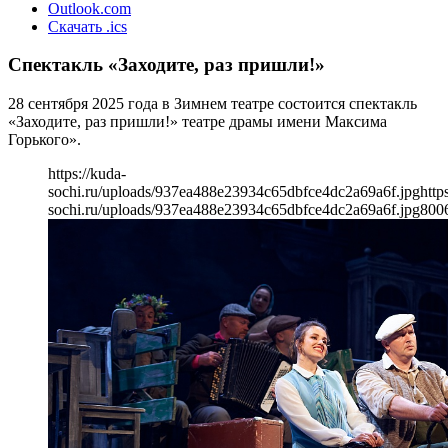
Outlook.com
Скачать .ics
Спектакль «Заходите, раз пришли!»
28 сентября 2025 года в Зимнем театре состоится спектакль
«Заходите, раз пришли!» театре драмы имени Максима
Горького».
https://kuda-
sochi.ru/uploads/937ea488e23934c65dbfce4dc2a69a6f.jpg
http
sochi.ru/uploads/937ea488e23934c65dbfce4dc2a69a6f.jpg
800