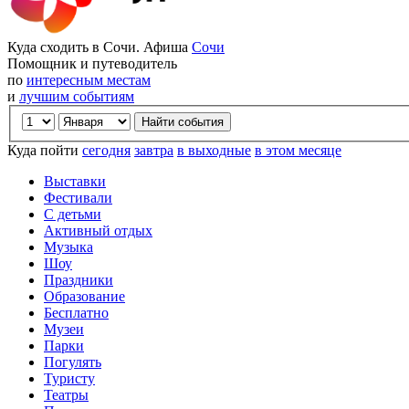
Куда сходить в Сочи. Афиша
Сочи
Помощник и путеводитель
по
интересным местам
и
лучшим событиям
Куда пойти
сегодня
завтра
в выходные
в этом месяце
Выставки
Фестивали
С детьми
Активный отдых
Музыка
Шоу
Праздники
Образование
Бесплатно
Музеи
Парки
Погулять
Туристу
Театры