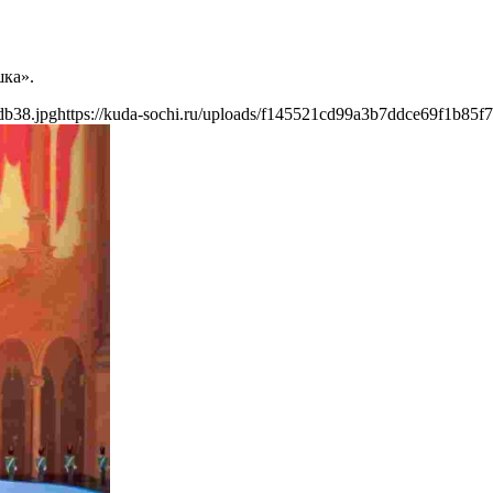
шка».
db38.jpg
https://kuda-sochi.ru/uploads/f145521cd99a3b7ddce69f1b85f