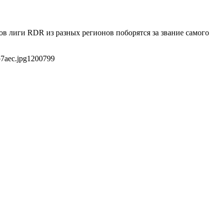
ов лиги RDR из разных регионов поборятся за звание самого
7aec.jpg
1200
799