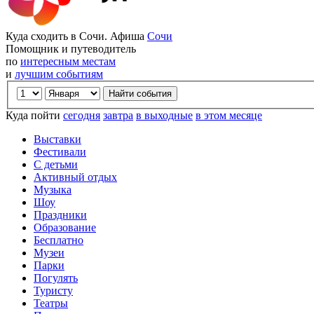
Куда сходить в Сочи. Афиша
Сочи
Помощник и путеводитель
по
интересным местам
и
лучшим событиям
Куда пойти
сегодня
завтра
в выходные
в этом месяце
Выставки
Фестивали
С детьми
Активный отдых
Музыка
Шоу
Праздники
Образование
Бесплатно
Музеи
Парки
Погулять
Туристу
Театры