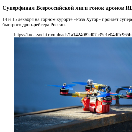
Суперфинал Всероссийской лиги гонок дронов R
14 и 15 декабря на горном курорте «Роза Хутор» пройдет суп
быстрого дрон-рейсера России.
https://kuda-sochi.ru/uploads/1a1424082d07a35e1e04dffc965b