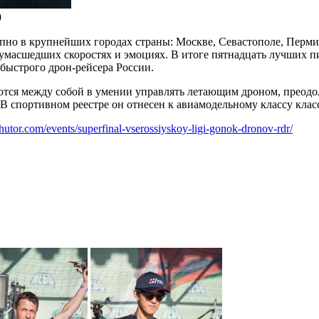
9
пно в крупнейших городах страны: Москве, Севастополе, Перми,
 сумасшедших скоростях и эмоциях. В итоге пятнадцать лучших 
 быстрого дрон-рейсера России.
уются между собой в умении управлять летающим дроном, преод
В спортивном реестре он отнесен к авиамодельному классу класс
khutor.com/events/superfinal-vserossiyskoy-ligi-gonok-dronov-rdr/