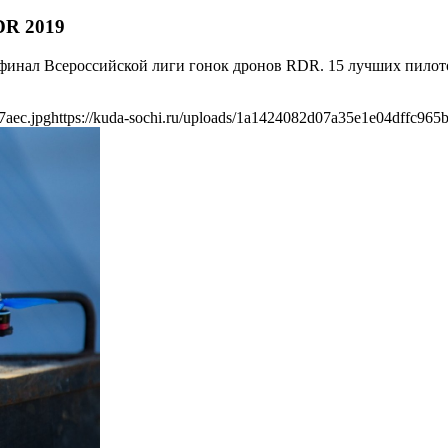
DR 2019
ерфинал Всероссийской лиги гонок дронов RDR. 15 лучших пилот
7aec.jpg
https://kuda-sochi.ru/uploads/1a1424082d07a35e1e04dffc965b