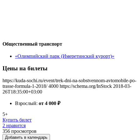
Общественный транспорт
«Олимпийский парк (Имеретинский курорт)»
Цены на билеты
https://kuda-sochi.ru/event/trek-dni-na-sobstvennom-avtomobile-po-
trasse-formula-1-2018/
4000
https://schema.org/InStock
2018-03-
26T18:35:00+03:00
Взрослый:
от 4 000
₽
5+
Купить билет
2 нравится
356
просмотров
Добавить в календарь