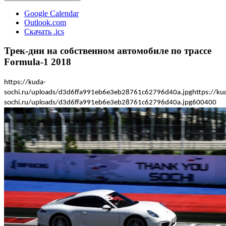
Google Calendar
Outlook.com
Скачать .ics
Трек-дни на собственном автомобиле по трассе
Formula-1 2018
https://kuda-
sochi.ru/uploads/d3d6ffa991eb6e3eb28761c62796d40a.jpg
https://ku
sochi.ru/uploads/d3d6ffa991eb6e3eb28761c62796d40a.jpg
600
400