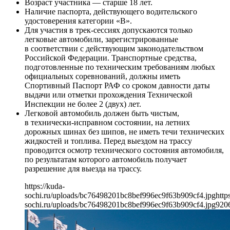
Возраст участника — старше 18 лет.
Наличие паспорта, действующего водительского
удостоверения категории «В».
Для участия в трек-сессиях допускаются только
легковые автомобили, зарегистрированные
в соответствии с действующим законодательством
Российской Федерации. Транспортные средства,
подготовленные по техническим требованиям любых
официальных соревнований, должны иметь
Спортивный Паспорт РАФ со сроком давности даты
выдачи или отметки прохождения Технической
Инспекции не более 2 (двух) лет.
Легковой автомобиль должен быть чистым,
в технически-исправном состоянии, на летних
дорожных шинах без шипов, не иметь течи технических
жидкостей и топлива. Перед выездом на трассу
проводится осмотр технического состояния автомобиля,
по результатам которого автомобиль получает
разрешение для выезда на трассу.
https://kuda-
sochi.ru/uploads/bc76498201bc8bef996ec9f63b909cf4.jpg
http
sochi.ru/uploads/bc76498201bc8bef996ec9f63b909cf4.jpg
920