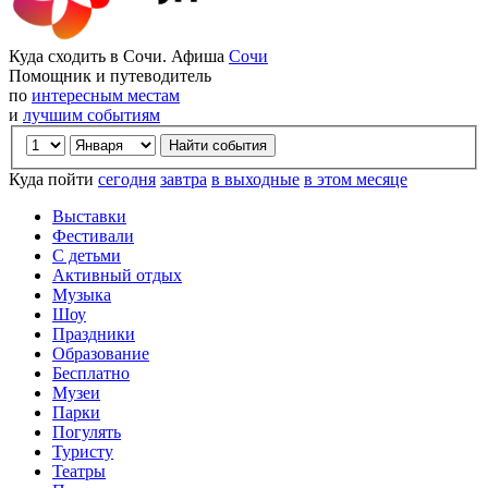
Куда сходить в Сочи. Афиша
Сочи
Помощник и путеводитель
по
интересным местам
и
лучшим событиям
Куда пойти
сегодня
завтра
в выходные
в этом месяце
Выставки
Фестивали
С детьми
Активный отдых
Музыка
Шоу
Праздники
Образование
Бесплатно
Музеи
Парки
Погулять
Туристу
Театры