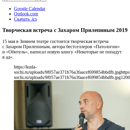
Google Calendar
Outlook.com
Скачать .ics
Творческая встреча с Захаром Прилепиным 2019
15 мая в Зимнем театре состоится творческая встреча
с Захаром Прилепиным, автора бестселлеров «Патологии»
и «Обитель», написал новую книгу «Некоторые не попадут
в ад».
https://kuda-
sochi.ru/uploads/9f057ae371b76a3faacef699854bbdfb.jpg
https
sochi.ru/uploads/9f057ae371b76a3faacef699854bbdfb.jpg
1200