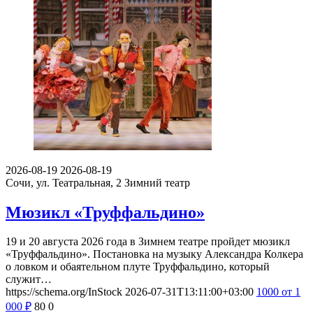
2026-08-19
2026-08-19
Сочи, ул. Театральная, 2
Зимний театр
Мюзикл «Труффальдино»
19 и 20 августа 2026 года в Зимнем театре пройдет мюзикл
«Труффальдино». Постановка на музыку Александра Колкера
о ловком и обаятельном плуте Труффальдино, который
служит…
https://schema.org/InStock
2026-07-31T13:11:00+03:00
1000
от 1
000
₽
80
0