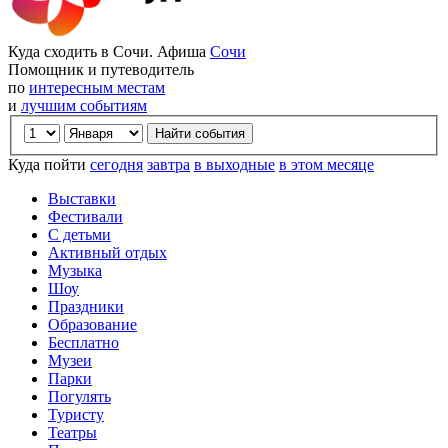
Куда сходить в Сочи. Афиша
Сочи
Помощник и путеводитель
по
интересным местам
и
лучшим событиям
Куда пойти
сегодня
завтра
в выходные
в этом месяце
Выставки
Фестивали
С детьми
Активный отдых
Музыка
Шоу
Праздники
Образование
Бесплатно
Музеи
Парки
Погулять
Туристу
Театры