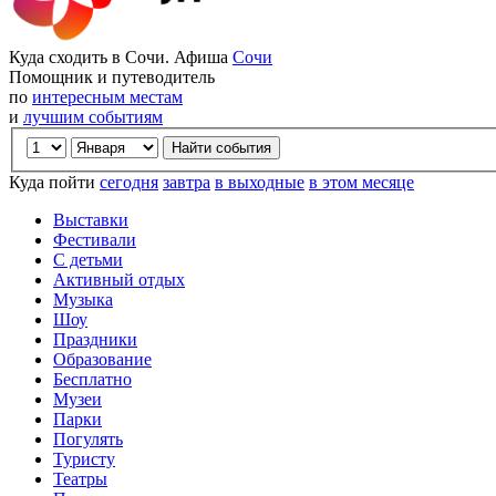
Куда сходить в Сочи. Афиша
Сочи
Помощник и путеводитель
по
интересным местам
и
лучшим событиям
Куда пойти
сегодня
завтра
в выходные
в этом месяце
Выставки
Фестивали
С детьми
Активный отдых
Музыка
Шоу
Праздники
Образование
Бесплатно
Музеи
Парки
Погулять
Туристу
Театры