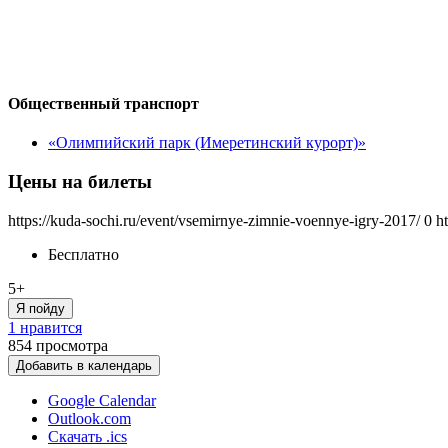
Общественный транспорт
«Олимпийский парк (Имеретинский курорт)»
Цены на билеты
https://kuda-sochi.ru/event/vsemirnye-zimnie-voennye-igry-2017/
0
h
Бесплатно
5+
Я пойду
1 нравится
854
просмотра
Добавить в календарь
Google Calendar
Outlook.com
Скачать .ics