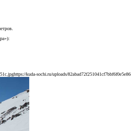
метров.
ра»):
51c.jpg
https://kuda-sochi.ru/uploads/82abad72f251041cf7bbf6f0e5e86