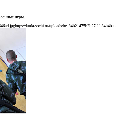
военные игры.
646ad.jpg
https://kuda-sochi.ru/uploads/bea84b21475b2b27cbb34b4baa