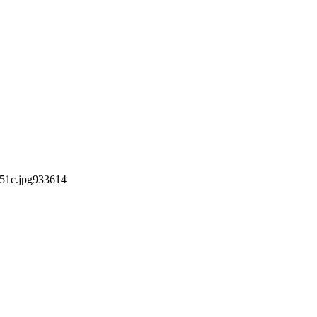
51c.jpg
933
614