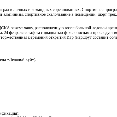
аград в личных и командных соревнованиях. Спортивная програм
и-альпинизм, спортивное скалолазание в помещении, шорт-трек.
СКА зажгут чашу, расположенную возле большой ледовой арены. 
а. 24 февраля эстафета с двадцатью факелоносцами проследует
 торжественная церемония открытия Игр (маршрут составит более
ена «Ледяной куб»):
лификация);