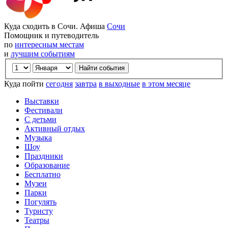
Куда сходить в Сочи. Афиша
Сочи
Помощник и путеводитель
по
интересным местам
и
лучшим событиям
Куда пойти
сегодня
завтра
в выходные
в этом месяце
Выставки
Фестивали
С детьми
Активный отдых
Музыка
Шоу
Праздники
Образование
Бесплатно
Музеи
Парки
Погулять
Туристу
Театры