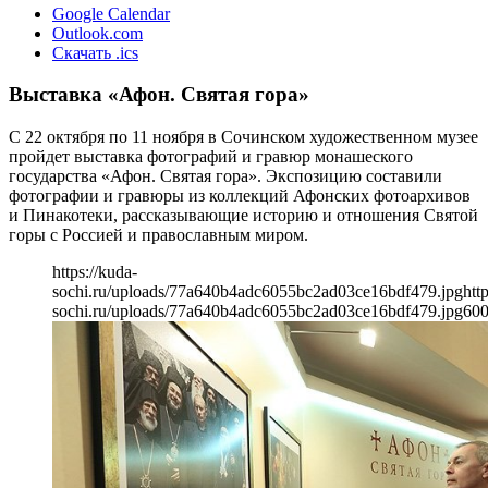
Google Calendar
Outlook.com
Скачать .ics
Выставка «Афон. Святая гора»
С 22 октября по 11 ноября в Сочинском художественном музее
пройдет выставка фотографий и гравюр монашеского
государства «Афон. Святая гора». Экспозицию составили
фотографии и гравюры из коллекций Афонских фотоархивов
и Пинакотеки, рассказывающие историю и отношения Святой
горы с Россией и православным миром.
https://kuda-
sochi.ru/uploads/77a640b4adc6055bc2ad03ce16bdf479.jpg
htt
sochi.ru/uploads/77a640b4adc6055bc2ad03ce16bdf479.jpg
60