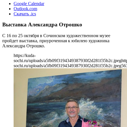
Google Calendar
Outlook.com
Скачать .ics
Выставка Александра Отрошко
С 16 по 25 октября в Сочинском художественном музее
пройдет выставка, приуроченная к юбилею художника
Александра Отрошко.
https://kuda-
sochi.ru/uploads/a5fb09f3194349387930f2d281f35b2c.jpeg
htt
sochi.ru/uploads/a5fb09f3194349387930f2d281f35b2c.jpeg
56