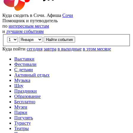
Куда сходить в Сочи. Афиша
Сочи
Помощник и путеводитель
по
интересным местам
и
лучшим событиям
Куда пойти
сегодня
завтра
в выходные
в этом месяце
Выставки
Фестивали
С детьми
Активный отдых
Музыка
Шоу
Праздники
Образование
Бесплатно
Музеи
Парки
Погулять
Туристу
Театры