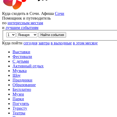
Куда сходить в Сочи. Афиша
Сочи
Помощник и путеводитель
по
интересным местам
и
лучшим событиям
Куда пойти
сегодня
завтра
в выходные
в этом месяце
Выставки
Фестивали
С детьми
Активный отдых
Музыка
Шоу
Праздники
Образование
Бесплатно
Музеи
Парки
Погулять
Туристу
Театры