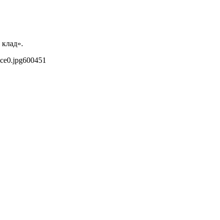
 клад».
ce0.jpg
600
451