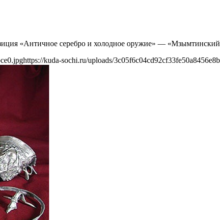
озиция «Античное серебро и холодное оружие» — «Мзымтинский
ce0.jpg
https://kuda-sochi.ru/uploads/3c05f6c04cd92cf33fe50a8456e8b