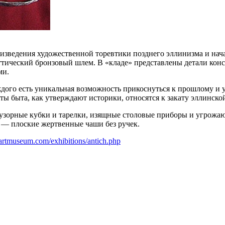
едения художественной торевтики позднего эллинизма и начал
ттический бронзовый шлем. В «кладе» представлены детали кон
ми.
ждого есть уникальная возможность прикоснуться к прошлому и
ты быта, как утверждают историки, относятся к закату эллинско
т узорные кубки и тарелки, изящные столовые приборы и угрож
 — плоские жертвенные чаши без ручек.
iartmuseum.com/exhibitions/antich.php