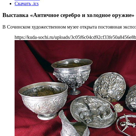
Скачать .ics
Выставка «Античное серебро и холодное оружие»
В Сочинском художественном музее открыта постоянная эксп
https://kuda-sochi.ru/uploads/3c05f6c04cd92cf33fe50a8456e8b