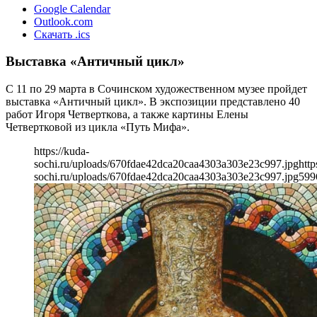
Google Calendar
Outlook.com
Скачать .ics
Выставка «Античный цикл»
С 11 по 29 марта в Сочинском художественном музее пройдет
выставка «Античный цикл». В экспозиции представлено 40
работ Игоря Четверткова, а также картины Елены
Четвертковой из цикла «Путь Мифа».
https://kuda-
sochi.ru/uploads/670fdae42dca20caa4303a303e23c997.jpg
http
sochi.ru/uploads/670fdae42dca20caa4303a303e23c997.jpg
599