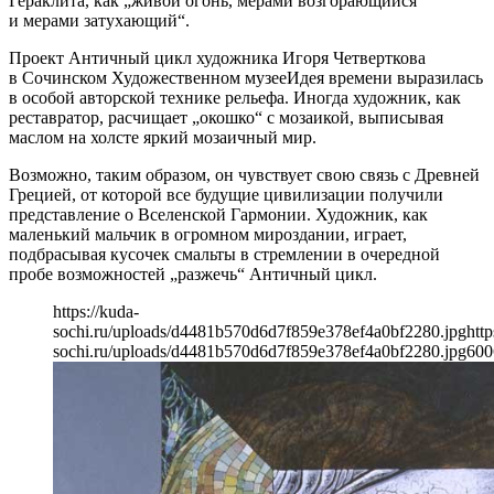
Гераклита, как „живой огонь, мерами возгорающийся
и мерами затухающий“.
Проект Античный цикл художника Игоря Четверткова
в Сочинском Художественном музееИдея времени выразилась
в особой авторской технике рельефа. Иногда художник, как
реставратор, расчищает „окошко“ с мозаикой, выписывая
маслом на холсте яркий мозаичный мир.
Возможно, таким образом, он чувствует свою связь с Древней
Грецией, от которой все будущие цивилизации получили
представление о Вселенской Гармонии. Художник, как
маленький мальчик в огромном мироздании, играет,
подбрасывая кусочек смальты в стремлении в очередной
пробе возможностей „разжечь“ Античный цикл.
https://kuda-
sochi.ru/uploads/d4481b570d6d7f859e378ef4a0bf2280.jpg
http
sochi.ru/uploads/d4481b570d6d7f859e378ef4a0bf2280.jpg
600