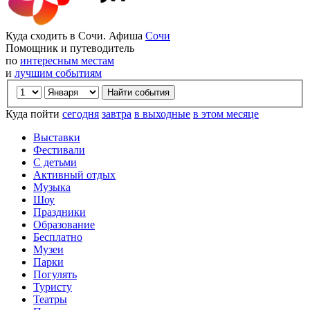
Куда сходить в Сочи. Афиша
Сочи
Помощник и путеводитель
по
интересным местам
и
лучшим событиям
Куда пойти
сегодня
завтра
в выходные
в этом месяце
Выставки
Фестивали
С детьми
Активный отдых
Музыка
Шоу
Праздники
Образование
Бесплатно
Музеи
Парки
Погулять
Туристу
Театры