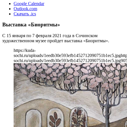
Google Calendar
Outlook.com
Скачать .ics
Выставка «Биоритмы»
С 15 января по 7 февраля 2021 года в Сочинском
художественном музее пройдет выставка «Биоритмы».
https://kuda-
sochi.ru/uploads/1eedb30e593efb1452712090751b1ec5.jpg
htt
sochi.ru/uploads/1eedb30e593efb1452712090751b1ec5.jpg
90