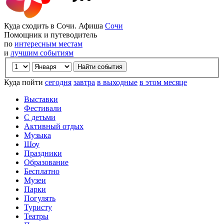
Куда сходить в Сочи. Афиша
Сочи
Помощник и путеводитель
по
интересным местам
и
лучшим событиям
Куда пойти
сегодня
завтра
в выходные
в этом месяце
Выставки
Фестивали
С детьми
Активный отдых
Музыка
Шоу
Праздники
Образование
Бесплатно
Музеи
Парки
Погулять
Туристу
Театры