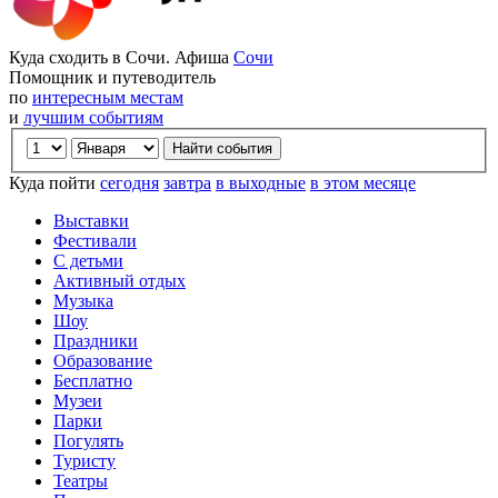
Куда сходить в Сочи. Афиша
Сочи
Помощник и путеводитель
по
интересным местам
и
лучшим событиям
Куда пойти
сегодня
завтра
в выходные
в этом месяце
Выставки
Фестивали
С детьми
Активный отдых
Музыка
Шоу
Праздники
Образование
Бесплатно
Музеи
Парки
Погулять
Туристу
Театры