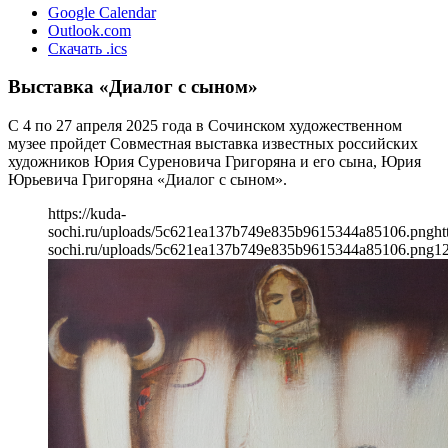
Google Calendar
Outlook.com
Скачать .ics
Выставка «Диалог с сыном»
С 4 по 27 апреля 2025 года в Сочинском художественном
музее пройдет Совместная выставка известных российских
художников Юрия Суреновича Григоряна и его сына, Юрия
Юрьевича Григоряна «Диалог с сыном».
https://kuda-
sochi.ru/uploads/5c621ea137b749e835b9615344a85106.png
ht
sochi.ru/uploads/5c621ea137b749e835b9615344a85106.png
1