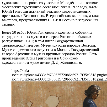
художника — первое его участие в Молодёжной выставке
московских художников состоялось уже в 1972 году, затем
Юрий Григорян активный участник многочисленных
престижных Всесоюзных, Всероссийских выставок, а также
выставок, представляющих СССР и Россию в зарубежных
странах.
Более 50 работ Юрия Григоряна находятся в собраниях
государственных музеев и галерей России и в бывших
республиках СССР, в том числе Государственной
Третьяковской галерее, Музее искусств народов Востока,
Музее современного искусства в Москве, Государственной
галерее Армении в музеях крупных городов России. Есть
произведения Юрия Григоряна и в Сочинском
художественном музее имени Д. Д. Жилинского.
https://kuda-
sochi.ru/uploads/4333dfd788635720b6c69217f35c8518.png
ht
sochi.ru/uploads/4333dfd788635720b6c69217f35c8518.png
12