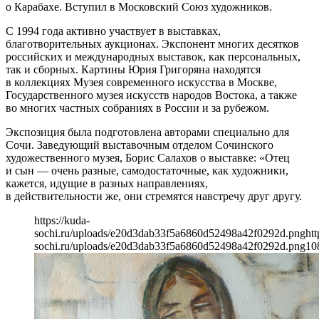
о Карабахе. Вступил в Московский Союз художников.
С 1994 года активно участвует в выставках,
благотворительных аукционах. Экспонент многих десятков
российских и международных выставок, как персональных,
так и сборных. Картины Юрия Григоряна находятся
в коллекциях Музея современного искусства в Москве,
Государственного музея искусств народов Востока, а также
во многих частных собраниях в России и за рубежом.
Экспозиция была подготовлена авторами специально для
Сочи. Заведующий выставочным отделом Сочинского
художественного музея, Борис Салахов о выставке: «Отец
и сын — очень разные, самодостаточные, как художники,
кажется, идущие в разных направлениях,
в действительности же, они стремятся навстречу друг другу.
https://kuda-
sochi.ru/uploads/e20d3dab33f5a6860d52498a42f0292d.png
htt
sochi.ru/uploads/e20d3dab33f5a6860d52498a42f0292d.png
10