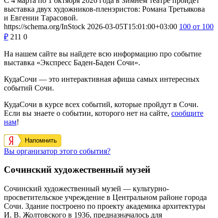
С 4 марта по 1 октября 2026 года в Зимнем театре пройдет
выставка двух художников-пленэристов: Романа Третьякова
и Евгении Тарасовой.
https://schema.org/InStock
2026-03-05T15:01:00+03:00
100
от 100
₽
211
0
На нашем сайте вы найдете всю информацию про событие
выставка «Экспресс Баден-Баден Сочи».
КудаСочи — это интерактивная афиша самых интересных
событий Сочи.
КудаСочи в курсе всех событий, которые пройдут в Сочи.
Если вы знаете о событии, которого нет на сайте,
сообщите
нам
!
Напомнить
Вы организатор этого события?
Сочинский художественный музей
Сочинский художественный музей — культурно-
просветительское учреждение в Центральном районе города
Сочи. Здание построено по проекту академика архитектуры
И. В. Жолтовского в 1936, предназначалось для