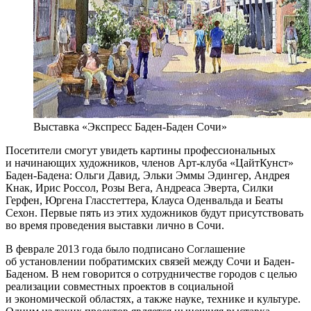
Выставка «Экспресс Баден-Баден Сочи»
Посетители смогут увидеть картины профессиональных
и начинающих художников, членов Арт-клуба «ЦайтКунст»
Баден-Бадена: Ольги Давид, Эльки Эммы Эдингер, Андрея
Кнак, Ирис Россол, Розы Вега, Андреасa Эвертa, Силки
Герфен, Юргена Гласстеттерa, Клаусa Оденвальдa и Беаты
Сехон. Первые пять из этих художников будут присутствовать
во время проведения выставки лично в Сочи.
В феврале 2013 года было подписано Соглашение
об установлении побратимских связей между Сочи и Баден-
Баденом. В нем говорится о сотрудничествe городов с целью
реализации совместных проектов в социальной
и экономической областях, а также наукe, техникe и культурe.