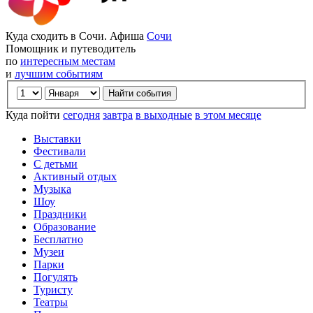
Куда сходить в Сочи. Афиша
Сочи
Помощник и путеводитель
по
интересным местам
и
лучшим событиям
Куда пойти
сегодня
завтра
в выходные
в этом месяце
Выставки
Фестивали
С детьми
Активный отдых
Музыка
Шоу
Праздники
Образование
Бесплатно
Музеи
Парки
Погулять
Туристу
Театры