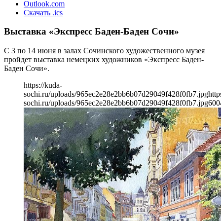
Outlook.com
Скачать .ics
Выставка «Экспресс Баден-Баден Сочи»
С 3 по 14 июня в залах Сочинского художественного музея
пройдет выставка немецких художников «Экспресс Баден-
Баден Сочи».
https://kuda-
sochi.ru/uploads/965ec2e28e2bb6b07d29049f428f0fb7.jpg
http
sochi.ru/uploads/965ec2e28e2bb6b07d29049f428f0fb7.jpg
600