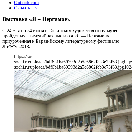
Outlook.com
Скачать .ics
Выставка «Я – Пергамон»
С 24 мая по 24 июня в Сочинском художественном музее
пройдет мультимедийная выставка «Я — Пергамон»,
приуроченная к Евразийскому литературному фестивалю
ЛиФФт-2018.
https://kuda-
sochi.ru/uploads/bdf6b1ba69393d2a5c6862feb3e73f63.jpg
http
sochi.ru/uploads/bdf6b1ba69393d2a5c6862feb3e73f63.jpg
102