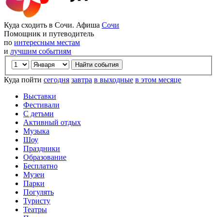
Куда сходить в Сочи. Афиша
Сочи
Помощник и путеводитель
по
интересным местам
и
лучшим событиям
Куда пойти
сегодня
завтра
в выходные
в этом месяце
Выставки
Фестивали
С детьми
Активный отдых
Музыка
Шоу
Праздники
Образование
Бесплатно
Музеи
Парки
Погулять
Туристу
Театры