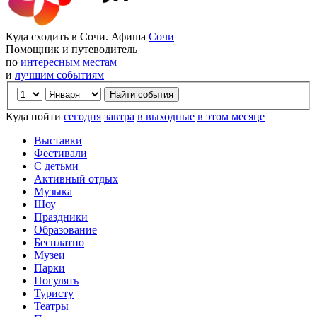
Куда сходить в Сочи. Афиша
Сочи
Помощник и путеводитель
по
интересным местам
и
лучшим событиям
Куда пойти
сегодня
завтра
в выходные
в этом месяце
Выставки
Фестивали
С детьми
Активный отдых
Музыка
Шоу
Праздники
Образование
Бесплатно
Музеи
Парки
Погулять
Туристу
Театры