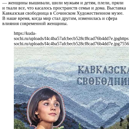
— женщины вышивали, шили мужьям и детям, плели, пряли
и ткали все, что касалось пространств семьи и дома. Выставка
Кавказская свободница в Сочинском Художественном музее.
В наше время, когда мир стал другим, изменилась и сфера
влияния современной женщины.
https://kuda-
sochi.ru/uploads/f4c4ba57afcbecb528cf8cad76b4dd7e.jpg
https
sochi.ru/uploads/f4c4ba57afcbecb528cf8cad76b4dd7e.jpg
755
6