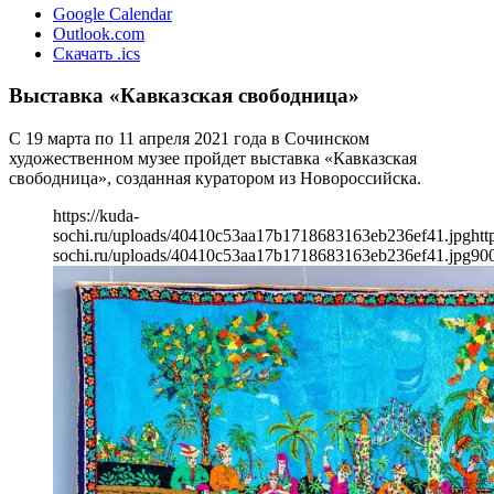
Google Calendar
Outlook.com
Скачать .ics
Выставка «Кавказская свободница»
С 19 марта по 11 апреля 2021 года в Сочинском
художественном музее пройдет выставка «Кавказская
свободница», созданная куратором из Новороссийска.
https://kuda-
sochi.ru/uploads/40410c53aa17b1718683163eb236ef41.jpg
htt
sochi.ru/uploads/40410c53aa17b1718683163eb236ef41.jpg
90