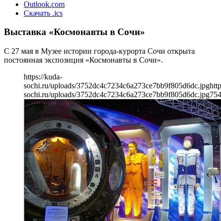
Outlook.com
Скачать .ics
Выставка «Космонавты в Сочи»
С 27 мая в Музее истории города-курорта Сочи открыта
постоянная экспозиция «Космонавты в Сочи».
https://kuda-
sochi.ru/uploads/3752dc4c7234c6a273ce7bb9f805d6dc.jpg
htt
sochi.ru/uploads/3752dc4c7234c6a273ce7bb9f805d6dc.jpg
75