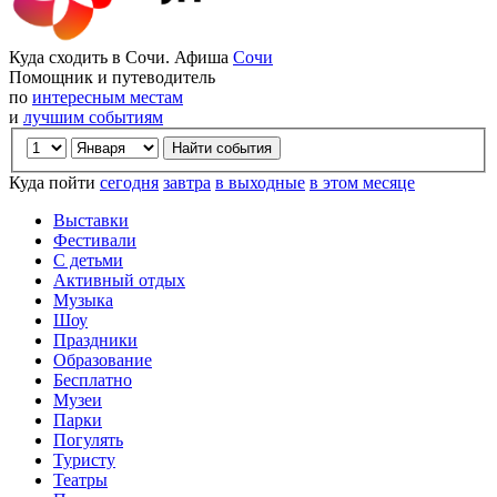
Куда сходить в Сочи. Афиша
Сочи
Помощник и путеводитель
по
интересным местам
и
лучшим событиям
Куда пойти
сегодня
завтра
в выходные
в этом месяце
Выставки
Фестивали
С детьми
Активный отдых
Музыка
Шоу
Праздники
Образование
Бесплатно
Музеи
Парки
Погулять
Туристу
Театры